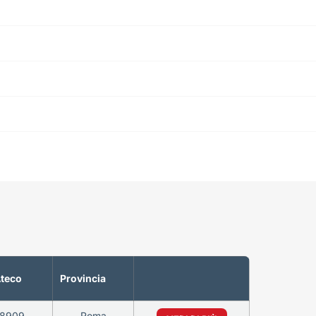
Ateco
Provincia
08909
Roma