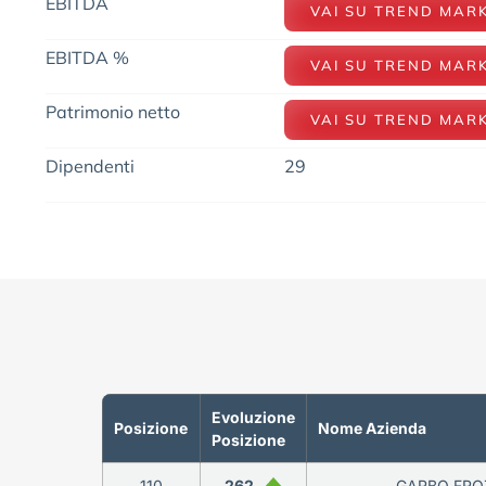
EBITDA
VAI SU TREND MAR
EBITDA %
VAI SU TREND MAR
Patrimonio netto
VAI SU TREND MAR
Dipendenti
29
Evoluzione
Posizione
Nome Azienda
Posizione
110
262
GARBO FROZ