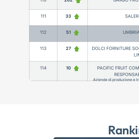
111
33
SALER
112
51
UMBRIA
113
27
DOLCI FORNITURE SOC
LI
114
10
PACIFIC FRUIT COM
RESPONSABI
Aziende di produzione e tra
Ranki