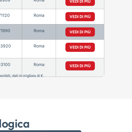
VEDI DI PIÙ
71120
Roma
VEDI DI PIÙ
71990
Roma
VEDI DI PIÙ
63920
Roma
VEDI DI PIÙ
63100
Roma
VEDI DI PIÙ
bili, dati in migliaia di €.
logica