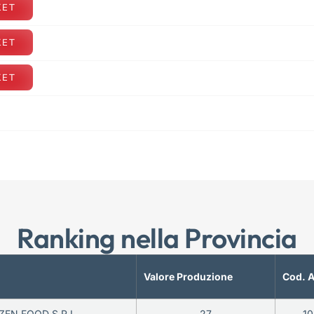
KET
KET
KET
Ranking nella Provincia
Valore Produzione
Cod. 
EN FOOD S.R.L.
27
1