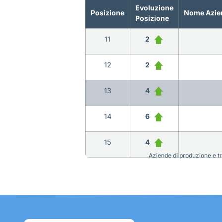
Evoluzione
Posizione
Nome Azie
Posizione
11
2
12
2
13
4
14
6
15
4
Aziende di produzione e tra