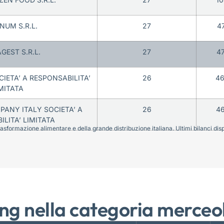
NUM S.R.L.
27
4
GEST S.R.L.
27
4
IETA’ A RESPONSABILITA’
26
4
MITATA
PANY ITALY SOCIETA’ A
26
4
LITA’ LIMITATA
sformazione alimentare e della grande distribuzione italiana. Ultimi bilanci disponi
ng nella categoria merceo