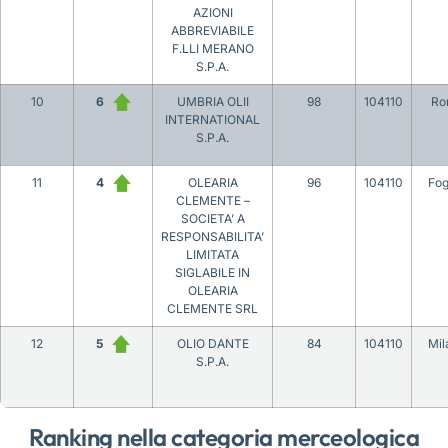
AZIONI
ABBREVIABILE
F.LLI MERANO
S.P.A.
10
6
UMBRIA OLII
98
104110
Ro
INTERNATIONAL
S.P.A.
11
4
OLEARIA
96
104110
Fog
CLEMENTE –
SOCIETA’ A
RESPONSABILITA’
LIMITATA
SIGLABILE IN
OLEARIA
CLEMENTE SRL
12
5
OLIO DANTE
84
104110
Mil
S.P.A.
Ranking nella categoria merceologica