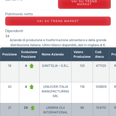
VAI SU TREND
MARKET
Patrimonio netto
VAI SU TREND MARKET
Dipendenti
34
Aziende di produzione e trasformazione alimentare e della grande
distribuzione italiana. Ultimi bilanci disponibili, dati in migliaia di €.
Evoluzione
Valore
Cod.
Posizione
Nome Azienda
Pro
Posizione
Produzione
Ateco
19
4
SANT’ELIA – S.R.L.
125
471120
20
4
UNILEVER ITALIA
118
108909
MANUFACTURING
SRL
21
26
UMBRIA OLII
98
104110
INTERNATIONAL