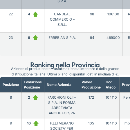
S.P.A.
22
4
CANDEAL
98
106100
COMMERCIO –
S.R.L.
23
6
ERREBIAN S.P.A.
94
469000
Ranking nella Provincia
Aziende di produzione e trasformazione alimentare e della grande
distribuzione italiana. Ultimi bilanci disponibili, dati in migliaia di €.
Evoluzione
Valore
Cod.
Posizione
Nome Azienda
Prov
Posizione
Produzione
Ateco
8
2
FARCHIONI OLII –
172
104110
Per
S.P.A. IN FORMA
ABBREVIATA
ANCHE FO-SPA
9
10
F.LLI MERANO
105
104110
Imp
SOCIETA’ PER