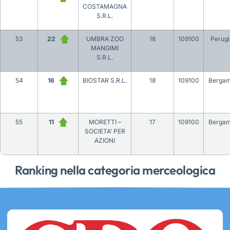
COSTAMAGNA
S.R.L.
53
22
UMBRA ZOO
18
109100
Perugi
MANGIMI
S.R.L.
54
16
BIOSTAR S.R.L.
18
109100
Berga
55
11
MORETTI –
17
109100
Berga
SOCIETA’ PER
AZIONI
Ranking nella categoria merceologica