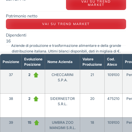
VAI SU TREND
MARKET
Patrimonio netto
VAI SU TREND MARKET
Dipendenti
16
Aziende di produzione e trasformazione alimentare e della grande
distribuzione italiana. Ultimi bilanci disponibili, dati in migliaia di €.
Evoluzione
Valore
Cod.
Posizione
Nome Azienda
Prov
Posizione
Produzione
Ateco
37
2
CHECCARINI
21
109100
Per
S.P.A.
38
2
SIDERNESTOR
20
475210
Per
S.R.L.
39
15
UMBRA ZOO
18
109100
Per
MANGIMI S.R.L.