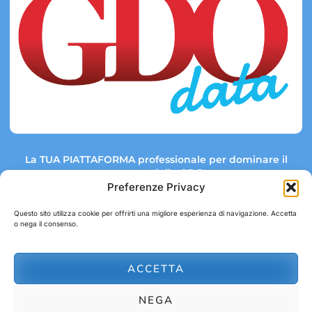
La TUA PIATTAFORMA professionale per dominare il
mercato della GDO.
Preferenze Privacy
Questo sito utilizza cookie per offrirti una migliore esperienza di navigazione. Accetta
o nega il consenso.
Link rapidi:
Contatti:
Tel: +39 051 082 8798
Mappa GDO
Trend Market
E-mail:
ACCETTA
abbonamenti@gdodata.it
Report GDO
NEGA