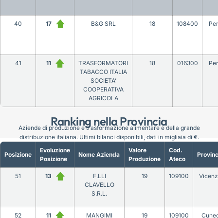
40
17
B&G SRL
18
108400
Per
41
11
TRASFORMATORI
18
016300
Per
TABACCO ITALIA
SOCIETA’
COOPERATIVA
AGRICOLA
Ranking nella Provincia
Aziende di produzione e trasformazione alimentare e della grande
distribuzione italiana. Ultimi bilanci disponibili, dati in migliaia di €.
Evoluzione
Valore
Cod.
Posizione
Nome Azienda
Provinc
Posizione
Produzione
Ateco
51
13
F.LLI
19
109100
Vicen
CLAVELLO
S.R.L.
52
11
MANGIMI
19
109100
Cune