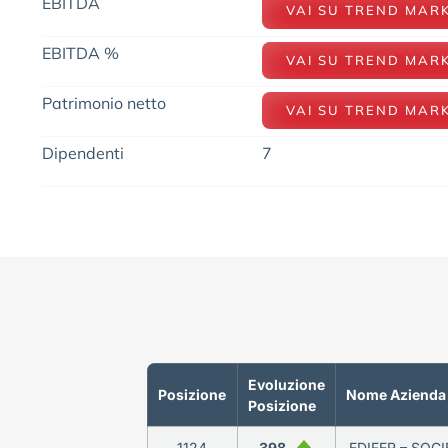
EBITDA
VAI SU TREND MAR
EBITDA %
VAI SU TREND MAR
Patrimonio netto
VAI SU TREND MAR
Dipendenti
7
Evoluzione
Posizione
Nome Azienda
Posizione
1124
398
EDIFER – SOCI