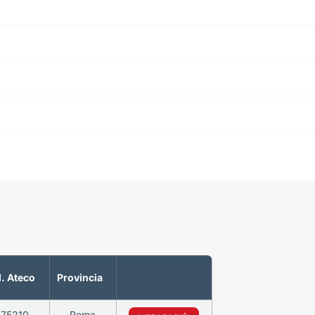
. Ateco
Provincia
475210
Roma