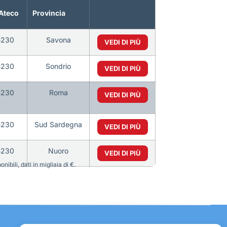
Ateco
Provincia
5230
Savona
VEDI DI PIÙ
5230
Sondrio
VEDI DI PIÙ
5230
Roma
VEDI DI PIÙ
5230
Sud Sardegna
VEDI DI PIÙ
5230
Nuoro
VEDI DI PIÙ
bili, dati in migliaia di €.