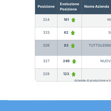
Evoluzione
Posizione
Nome Azienda
Posizione
324
161
NU
325
62
S
326
83
TUTTOLEGNO
327
249
NUOVA
328
123
Aziende di produzione e tra