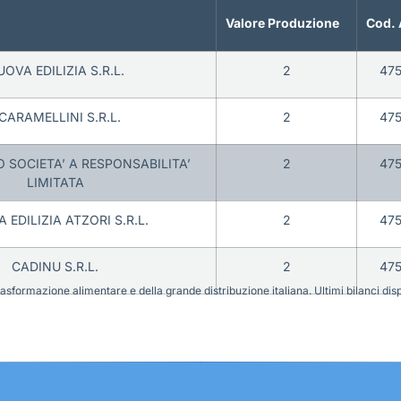
Valore Produzione
Cod. 
OVA EDILIZIA S.R.L.
2
47
CARAMELLINI S.R.L.
2
47
 SOCIETA’ A RESPONSABILITA’
2
47
LIMITATA
 EDILIZIA ATZORI S.R.L.
2
47
CADINU S.R.L.
2
47
sformazione alimentare e della grande distribuzione italiana. Ultimi bilanci disponi