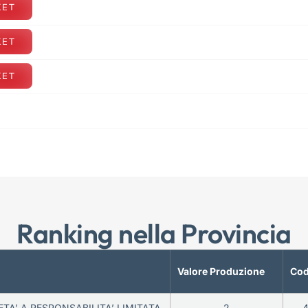
KET
KET
KET
Ranking nella Provincia
Valore Produzione
Cod
ETA’ A RESPONSABILITA’ LIMITATA
2