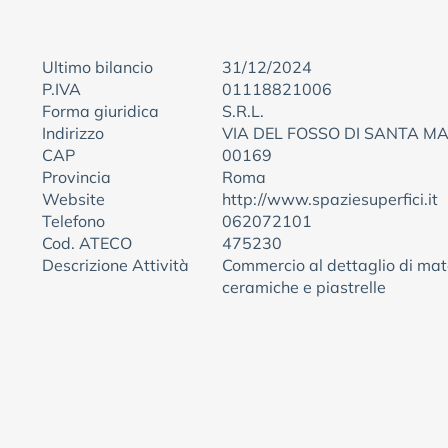
Ultimo bilancio
31/12/2024
P.IVA
01118821006
Forma giuridica
S.R.L.
Indirizzo
VIA DEL FOSSO DI SANTA M
CAP
00169
Provincia
Roma
Website
http://www.spaziesuperfici.it
Telefono
062072101
Cod. ATECO
475230
Descrizione Attività
Commercio al dettaglio di mate
ceramiche e piastrelle