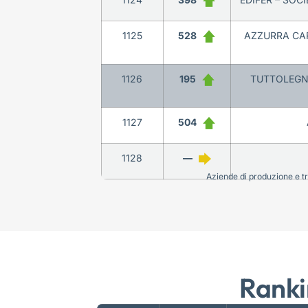
1125
528
AZZURRA CAR
1126
195
TUTTOLEGNO
1127
504
1128
—
Aziende di produzione e tra
Ranki