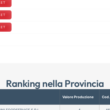
KET
KET
KET
Ranking nella Provincia
Valore Produzione
Cod.
INI FOODSERVICE S.R.L.
4
46