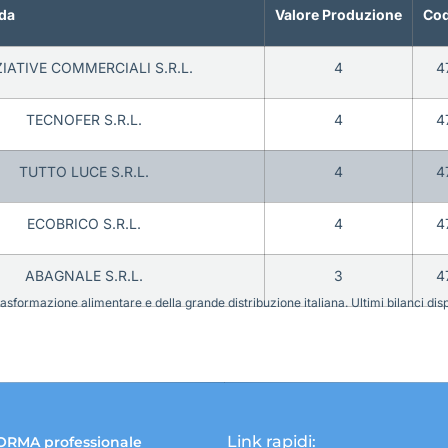
da
Valore Produzione
Cod
ZIATIVE COMMERCIALI S.R.L.
4
4
TECNOFER S.R.L.
4
4
TUTTO LUCE S.R.L.
4
4
ECOBRICO S.R.L.
4
4
ABAGNALE S.R.L.
3
4
sformazione alimentare e della grande distribuzione italiana. Ultimi bilanci disponi
Link rapidi:
ORMA professionale