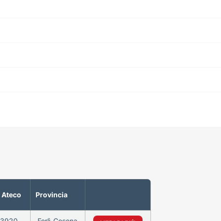
 Ateco
Provincia
3920
Forlì-Cesena