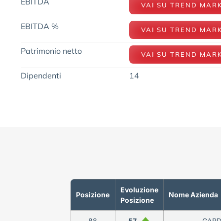
EBITDA
VAI SU TREND MAR
EBITDA %
VAI SU TREND MAR
Patrimonio netto
VAI SU TREND MAR
Dipendenti
14
Evoluzione
Posizione
Nome Azienda
Posizione
88
57
GARD