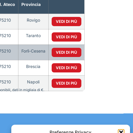
. Ateco
Provincia
75210
Rovigo
VEDI DI PIÙ
75210
Taranto
VEDI DI PIÙ
75210
Forlì-Cesena
VEDI DI PIÙ
75210
Brescia
VEDI DI PIÙ
75210
Napoli
VEDI DI PIÙ
bili, dati in migliaia di €.
Contatti:
Preferenze Privacy