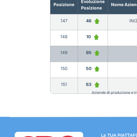
Evoluzione
Posizione
Nome Azien
Posizione
147
46
INI
148
10
149
95
150
50
151
63
Aziende di produzione e tra
La TUA PIATTAF