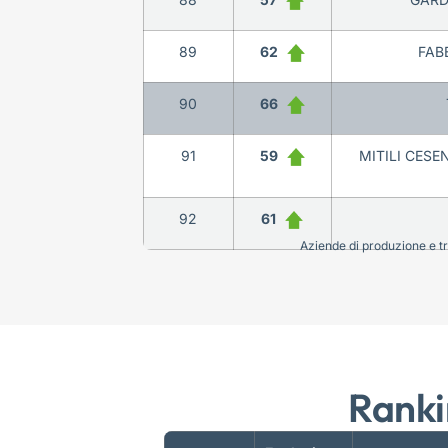
89
62
FABB
90
66
91
59
MITILI CESE
92
61
Aziende di produzione e tra
Ranki