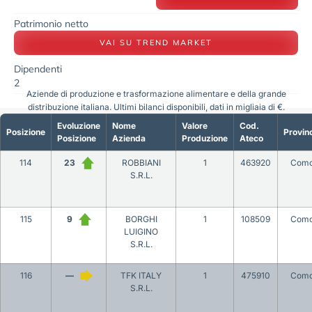
Patrimonio netto
VAI SU TREND MARKET
Dipendenti
2
Aziende di produzione e trasformazione alimentare e della grande
distribuzione italiana. Ultimi bilanci disponibili, dati in migliaia di €.
Evoluzione
Nome
Valore
Cod.
Posizione
Provin
Posizione
Azienda
Produzione
Ateco
114
23
ROBBIANI
1
463920
Com
S.R.L.
115
9
BORGHI
1
108509
Com
LUIGINO
S.R.L.
116
—
TFK ITALY
1
475910
Com
S.R.L.