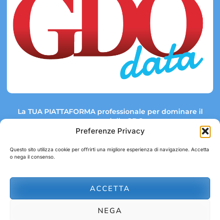
La TUA PIATTAFORMA professionale per dominare il
mercato della GDO.
Preferenze Privacy
Questo sito utilizza cookie per offrirti una migliore esperienza di navigazione. Accetta
o nega il consenso.
Link rapidi:
Contatti:
Tel: +39 051 082 8798
Mappa GDO
Trend Market
E-mail:
ACCETTA
abbonamenti@gdodata.it
Report GDO
NEGA