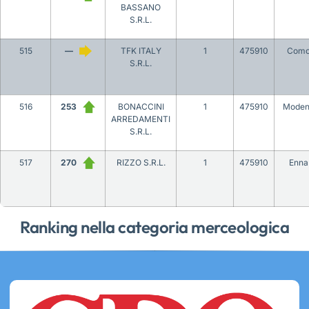
BASSANO
S.R.L.
515
—
TFK ITALY
1
475910
Com
S.R.L.
516
253
BONACCINI
1
475910
Mode
ARREDAMENTI
S.R.L.
517
270
RIZZO S.R.L.
1
475910
Enna
Ranking nella categoria merceologica