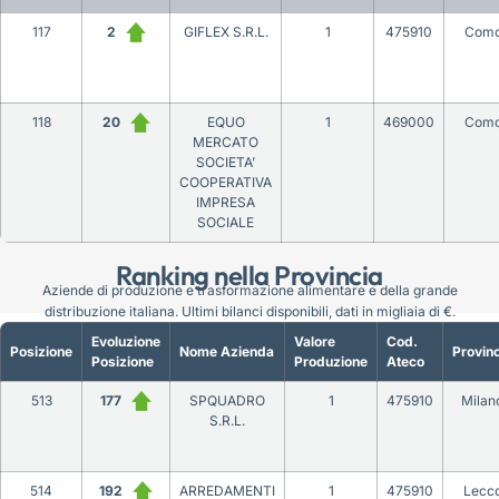
117
2
GIFLEX S.R.L.
1
475910
Com
118
20
EQUO
1
469000
Com
MERCATO
SOCIETA’
COOPERATIVA
IMPRESA
SOCIALE
Ranking nella Provincia
Aziende di produzione e trasformazione alimentare e della grande
distribuzione italiana. Ultimi bilanci disponibili, dati in migliaia di €.
Evoluzione
Valore
Cod.
Posizione
Nome Azienda
Provinc
Posizione
Produzione
Ateco
513
177
SPQUADRO
1
475910
Milan
S.R.L.
514
192
ARREDAMENTI
1
475910
Lecc