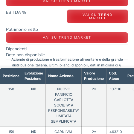
VAI SU TREND MARKET
EBITDA %
VAI SU TREND
MARKET
Patrimonio netto
VAI SU TREND MARKET
Dipendenti
Dato non disponibile
Aziende di produzione e trasformazione alimentare e della grande
distribuzione italiana. Ultimi bilanci disponibili, dati in migliaia di €.
Evoluzione
Valore
Cod.
Posizione
Nome Azienda
Pro
Posizione
Produzione
Ateco
158
ND
NUOVO
2*
107110
L
PANIFICIO
CARLOTTA
SOCIETA’ A
RESPONSABILITA’
LIMITATA
SEMPLIFICATA
159
ND
CARNI VAL
2*
463210
L