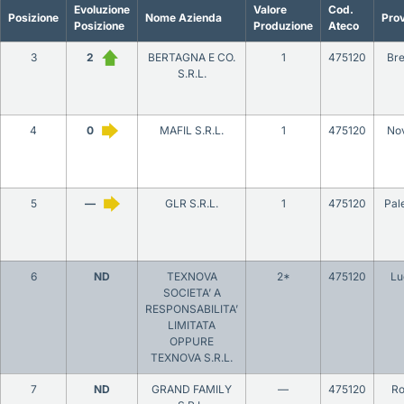
Evoluzione
Valore
Cod.
Posizione
Nome Azienda
Prov
Posizione
Produzione
Ateco
3
2
BERTAGNA E CO.
1
475120
Bre
S.R.L.
4
0
MAFIL S.R.L.
1
475120
No
5
—
GLR S.R.L.
1
475120
Pal
6
ND
TEXNOVA
2*
475120
Lu
SOCIETA’ A
RESPONSABILITA’
LIMITATA
OPPURE
TEXNOVA S.R.L.
7
ND
GRAND FAMILY
—
475120
R