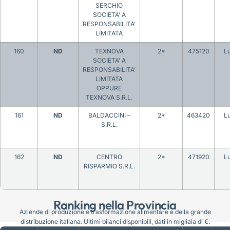
SERCHIO
SOCIETA’ A
RESPONSABILITA’
LIMITATA
160
ND
TEXNOVA
2*
475120
L
SOCIETA’ A
RESPONSABILITA’
LIMITATA
OPPURE
TEXNOVA S.R.L.
161
ND
BALDACCINI –
2*
463420
L
S.R.L.
162
ND
CENTRO
2*
471920
L
RISPARMIO S.R.L.
Ranking nella Provincia
Aziende di produzione e trasformazione alimentare e della grande
distribuzione italiana. Ultimi bilanci disponibili, dati in migliaia di €.