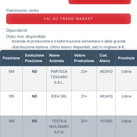
Patrimonio netto
VAI SU TREND MARKET
Dipendenti
Dato non disponibile
Aziende di produzione e trasformazione alimentare e della grande
distribuzione italiana. Ultimi bilanci disponibili, dati in migliaia di €.
Evoluzione
Nome
Valore
Cod.
Posizione
Provincia
Posizione
Azienda
Produzione
Ateco
194
ND
PARTESA
23*
463410
Udine
TESSARO
S.R.L.
195
ND
IDEA SRL
21*
463410
Udine
196
ND
TESTA &
20*
101300
Udine
MOLINARO
S.P.A.