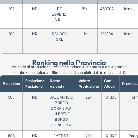
197
ND
DE
15*
463702
Udine
LORENZI
S.R.L.
198
ND
SANBON
11*
101300
Udine
SRL
Ranking nella Provincia
Aziende di produzione e trasformazione alimentare e della grande
distribuzione italiana. Ultimi bilanci disponibili, dati in migliaia di €.
Evoluzione
Nome
Valore
Cod.
Posizione
Provinci
Posizione
Azienda
Produzione
Ateco
507
ND
SALUMIFICIO
22*
101300
Tori
BORGO
DORA S.P.A.
IN BREVE
BORGO
DORA S.P.A.
508
ND
BATTISTI
21*
101300
Peru