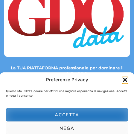
La TUA PIATTAFORMA professionale per dominare il
mercato della GDO.
Preferenze Privacy
Questo sito utilizza cookie per offrirti una migliore esperienza di navigazione. Accetta
o nega il consenso.
Link rapidi:
Contatti:
Tel: +39 051 082 8798
Mappa GDO
Trend Market
E-mail:
ACCETTA
abbonamenti@gdodata.it
Report GDO
NEGA