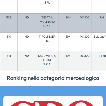
SRL
509
ND
TESTA &
20*
101300
Udi
MOLINARO
S.P.A.
510
ND
TIROLINGER
19*
101300
Bolzano
S.R.L.
511
ND
SALUMIFICIO
19*
101300
Fire
GERINI –
S.P.A.
Ranking nella categoria merceologica