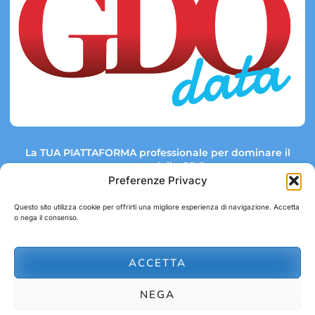
La TUA PIATTAFORMA professionale per dominare il
mercato della GDO.
Preferenze Privacy
Questo sito utilizza cookie per offrirti una migliore esperienza di navigazione. Accetta
o nega il consenso.
Link rapidi:
Contatti:
Tel: +39 051 082 8798
Mappa GDO
Trend Market
E-mail:
ACCETTA
abbonamenti@gdodata.it
Report GDO
NEGA