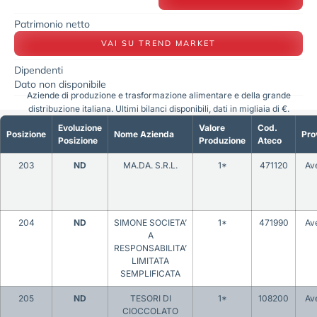
Patrimonio netto
VAI SU TREND MARKET
Dipendenti
Dato non disponibile
Aziende di produzione e trasformazione alimentare e della grande
distribuzione italiana. Ultimi bilanci disponibili, dati in migliaia di €.
Evoluzione
Valore
Cod.
Posizione
Nome Azienda
Pro
Posizione
Produzione
Ateco
203
ND
MA.DA. S.R.L.
1*
471120
Ave
204
ND
SIMONE SOCIETA’
1*
471990
Ave
A
RESPONSABILITA’
LIMITATA
SEMPLIFICATA
205
ND
TESORI DI
1*
108200
Ave
CIOCCOLATO