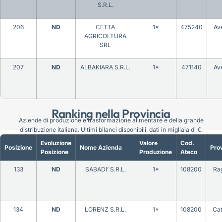
S.R.L.
206
ND
CETTA
1*
475240
Ave
AGRICOLTURA
SRL
207
ND
ALBAKIARA S.R.L.
1*
471140
Ave
Ranking nella Provincia
Aziende di produzione e trasformazione alimentare e della grande
distribuzione italiana. Ultimi bilanci disponibili, dati in migliaia di €.
Evoluzione
Valore
Cod.
Posizione
Nome Azienda
Prov
Posizione
Produzione
Ateco
133
ND
SABADI’ S.R.L.
1*
108200
Ra
134
ND
LORENZ S.R.L.
1*
108200
Cat