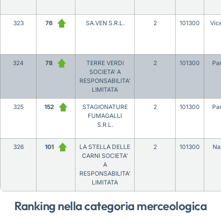
323
76
SA.VEN S.R.L.
2
101300
Vic
324
78
TERRE VERDI
2
101300
Pa
SOCIETA’ A
RESPONSABILITA’
LIMITATA
325
152
STAGIONATURE
2
101300
Pa
FUMAGALLI
S.R.L.
326
101
LA STELLA DELLE
2
101300
Na
CARNI SOCIETA’
A
RESPONSABILITA’
LIMITATA
Ranking nella categoria merceologica