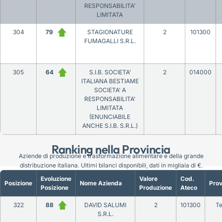
RESPONSABILITA’
LIMITATA
304
79
STAGIONATURE
2
101300
FUMAGALLI S.R.L.
305
64
S.I.B. SOCIETA’
2
014000
ITALIANA BESTIAME
SOCIETA’ A
RESPONSABILITA’
LIMITATA
(ENUNCIABILE
ANCHE S.I.B. S.R.L.)
Ranking nella Provincia
Aziende di produzione e trasformazione alimentare e della grande
distribuzione italiana. Ultimi bilanci disponibili, dati in migliaia di €.
Evoluzione
Valore
Cod.
Posizione
Nome Azienda
Prov
Posizione
Produzione
Ateco
322
88
DAVID SALUMI
2
101300
Te
S.R.L.