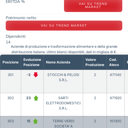
EBITDA %
VAI SU TREND
MARKET
Patrimonio netto
VAI SU TREND MARKET
Dipendenti
14
Aziende di produzione e trasformazione alimentare e della grande
distribuzione italiana. Ultimi bilanci disponibili, dati in migliaia di €.
Evoluzione
Valore
Cod.
Posizione
Nome Azienda
Posizione
Produzione
Ateco
301
-3
STOCCHI & PELOSI
2
471140
S.R.L.
302
23
SARTI
2
471920
ELETTRODOMESTICI
S.R.L.
303
15
TERRE VERDI
2
101300
SOCIETA’ A