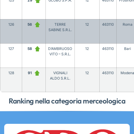
125
29
GLOBO S.P.A.
12
463110
Frosinon
126
56
TERRE
12
463110
Roma
SABINE S.R.L.
127
58
D’AMBRUOSO
12
463110
Bari
VITO – S.R.L.
128
91
VIGNALI
12
463110
Moden
ALDO S.R.L.
Ranking nella categoria merceologica