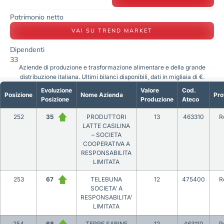
Patrimonio netto
VAI SU TREND MARKET
Dipendenti
33
Aziende di produzione e trasformazione alimentare e della grande
distribuzione italiana. Ultimi bilanci disponibili, dati in migliaia di €.
Evoluzione
Valore
Cod.
Posizione
Nome Azienda
Pro
Posizione
Produzione
Ateco
252
35
PRODUTTORI
13
463310
R
LATTE CASILINA
– SOCIETA
COOPERATIVA A
RESPONSABILITA
LIMITATA
253
67
TELEBUNA
12
475400
R
SOCIETA’ A
RESPONSABILITA’
LIMITATA
254
68
TERRE SABINE
12
463110
R