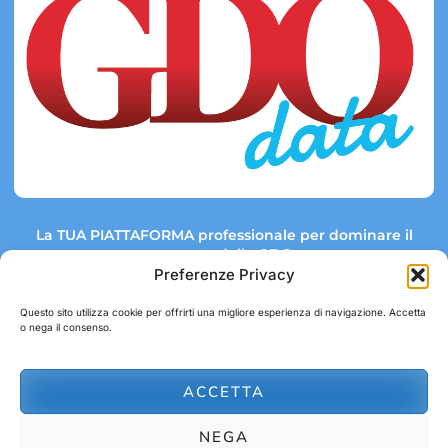
La TUA PIATTAFORMA professionale per dominare il
mercato della GDO.
Preferenze Privacy
Questo sito utilizza cookie per offrirti una migliore esperienza di navigazione. Accetta
o nega il consenso.
Link rapidi:
Contatti:
Tel: +39 051 082 8798
Mappa GDO
Trend Market
E-mail:
ACCETTA
abbonamenti@gdodata.it
Report GDO
NEGA