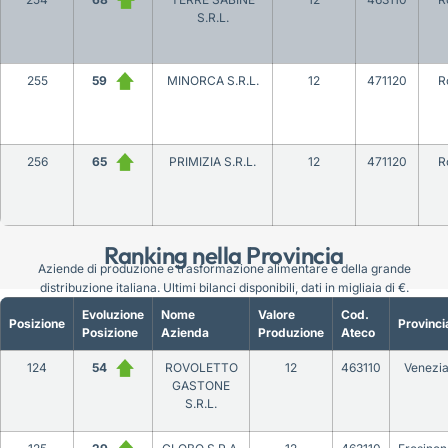
S.R.L.
255
59
MINORCA S.R.L.
12
471120
R
256
65
PRIMIZIA S.R.L.
12
471120
R
Ranking nella Provincia
Aziende di produzione e trasformazione alimentare e della grande
distribuzione italiana. Ultimi bilanci disponibili, dati in migliaia di €.
Evoluzione
Nome
Valore
Cod.
Posizione
Provinci
Posizione
Azienda
Produzione
Ateco
124
54
ROVOLETTO
12
463110
Venezi
GASTONE
S.R.L.