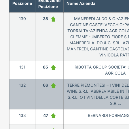
Evoluzione
Posizione
Nome Azienda
Posizione
130
38
MANFREDI ALDO & C.-AZIE
CANTINE CASTELVECCHIO-PA
TORRALTA-AZIENDA AGRICOLA
GI.EMME.-UMBERTO FIORE S.R.
MANFREDI ALDO & C. SRL, A
MANFREDI, CANTINE CASTELVE
VINICOLA PAT
131
85
RIBOTTA GROUP SOCIETA’
AGRICOLA
132
66
TERRE PIEMONTESI – I VINI DE
WINE S.R.L. ABBREVIABILE IN 
S.R.L. O I VINI DELLA CORTE S.
S.R.L.
133
47
BERNARDI FORMAGGI