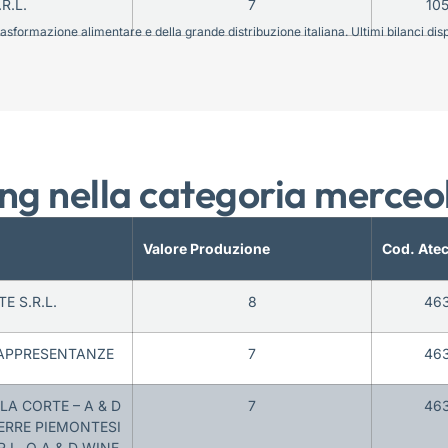
R.L.
7
10
sformazione alimentare e della grande distribuzione italiana. Ultimi bilanci disponi
ng nella categoria merceo
Valore Produzione
Cod. Ate
E S.R.L.
8
46
 RAPPRESENTANZE
7
46
LLA CORTE – A & D
7
46
TERRE PIEMONTESI
R.L. O A & D WINE