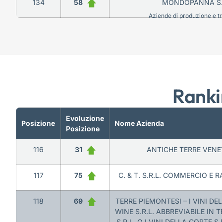
134
58
MONDOPANNA S.
Aziende di produzione e tra
Ranki
Evoluzione
Posizione
Nome Azienda
Posizione
116
31
ANTICHE TERRE VENET
117
75
C. & T. S.R.L. COMMERCIO E
118
69
TERRE PIEMONTESI – I VINI DE
WINE S.R.L. ABBREVIABILE IN 
S.R.L. O I VINI DELLA CORTE S.