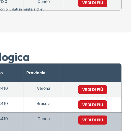
5120
Cuneo
VEDI DI PIÙ
bili, dati in migliaia di €.
logica
co
Provincia
3410
Verona
VEDI DI PIÙ
3410
Brescia
VEDI DI PIÙ
3410
Cuneo
VEDI DI PIÙ