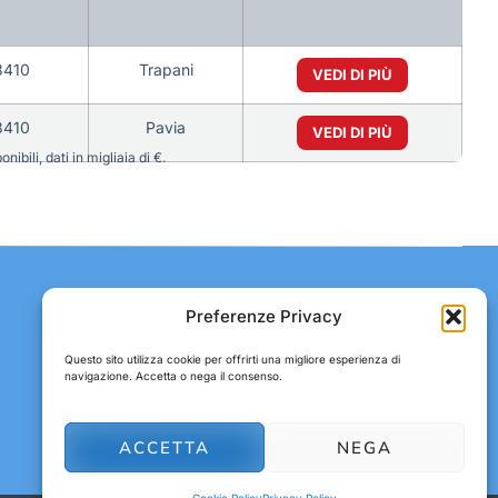
3410
Trapani
VEDI DI PIÙ
3410
Pavia
VEDI DI PIÙ
bili, dati in migliaia di €.
Contatti:
Preferenze Privacy
Tel: +39 051 082 8798
Questo sito utilizza cookie per offrirti una migliore esperienza di
E-mail:
abbonamenti@gdodata.it
navigazione. Accetta o nega il consenso.
ACCETTA
NEGA