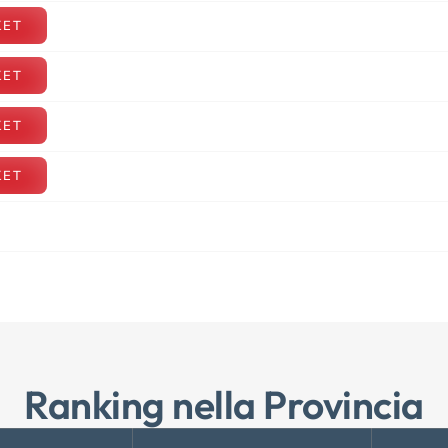
KET
KET
KET
KET
Ranking nella Provincia