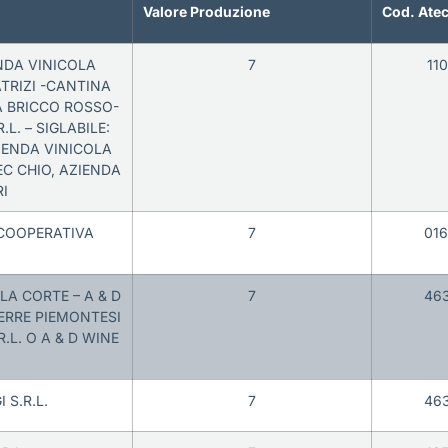
Valore Produzione
Cod. Ate
NDA VINICOLA
7
11
TRIZI -CANTINA
 BRICCO ROSSO-
L. – SIGLABILE:
ZIENDA VINICOLA
C CHIO, AZIENDA
RI
 COOPERATIVA
7
01
LLA CORTE – A & D
7
46
TERRE PIEMONTESI
R.L. O A & D WINE
 S.R.L.
7
46