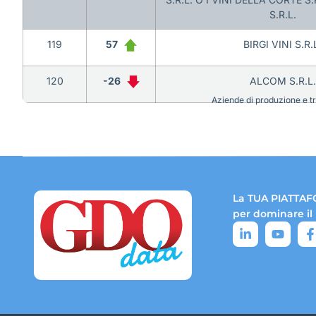
S.R.L.
119
57
BIRGI VINI S.R.
120
-26
ALCOM S.R.L.
Aziende di produzione e tra
La TUA PIATTAF
per dominare il