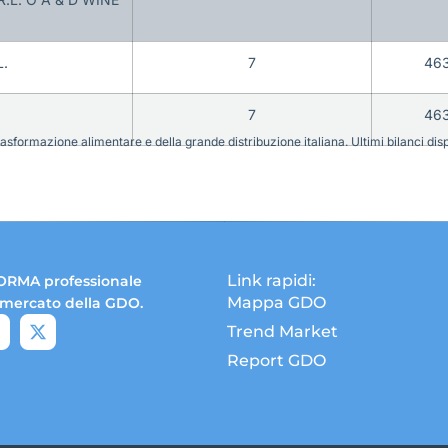
L.
7
46
7
46
sformazione alimentare e della grande distribuzione italiana. Ultimi bilanci disponi
Link rapidi:
ORMA professionale
Mappa GDO
 mercato della GDO.
Trend Market
Report GDO