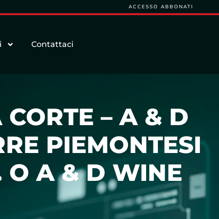
ACCESSO ABBONATI
i
Contattaci
 CORTE – A & D
ERRE PIEMONTESI
L. O A & D WINE