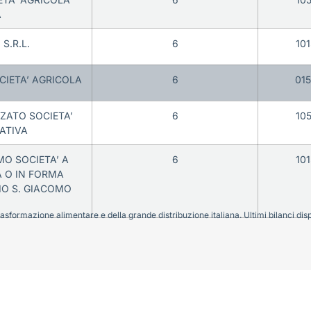
A
S.R.L.
6
10
OCIETA’ AGRICOLA
6
01
NZATO SOCIETA’
6
10
ATIVA
MO SOCIETA’ A
6
10
A O IN FORMA
IO S. GIACOMO
sformazione alimentare e della grande distribuzione italiana. Ultimi bilanci disponi