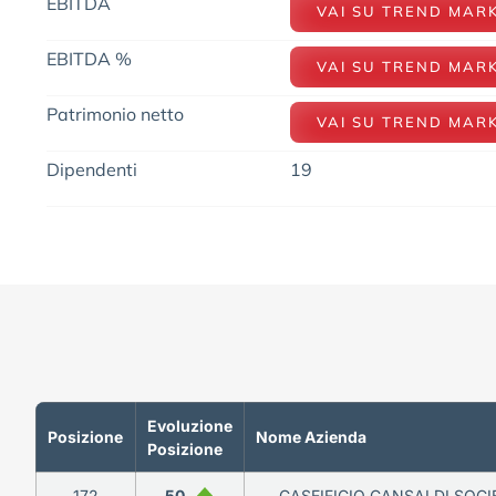
EBITDA
VAI SU TREND MAR
EBITDA %
VAI SU TREND MAR
Patrimonio netto
VAI SU TREND MAR
Dipendenti
19
Evoluzione
Posizione
Nome Azienda
Posizione
172
50
CASEIFICIO CANSALDI SOCI