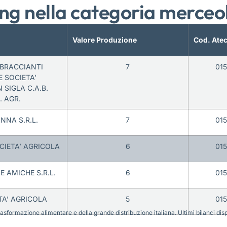
ng nella categoria merceo
Valore Produzione
Cod. Ate
BRACCIANTI
7
01
 SOCIETA’
SIGLA C.A.B.
. AGR.
NNA S.R.L.
7
01
OCIETA’ AGRICOLA
6
01
 AMICHE S.R.L.
6
01
TA’ AGRICOLA
5
01
sformazione alimentare e della grande distribuzione italiana. Ultimi bilanci disponi