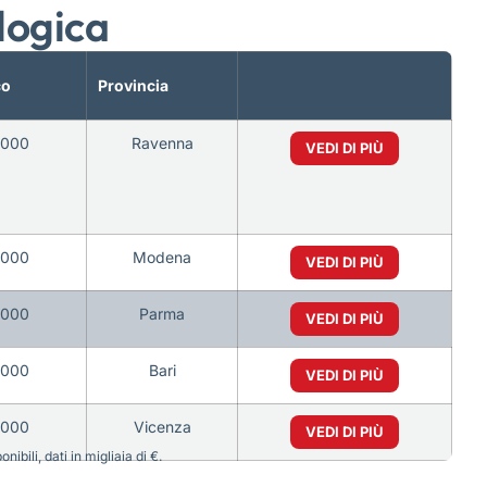
logica
co
Provincia
5000
Ravenna
VEDI DI PIÙ
5000
Modena
VEDI DI PIÙ
5000
Parma
VEDI DI PIÙ
5000
Bari
VEDI DI PIÙ
5000
Vicenza
VEDI DI PIÙ
bili, dati in migliaia di €.