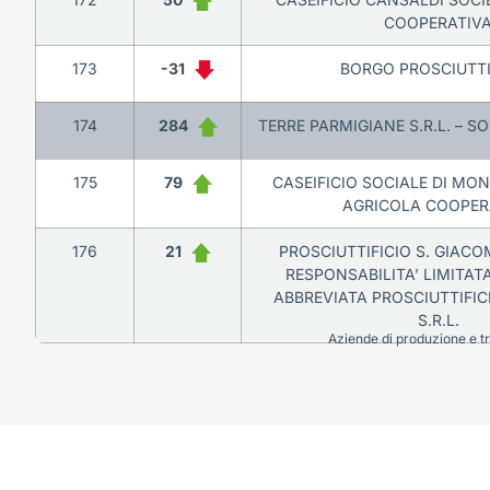
COOPERATIV
173
-31
BORGO PROSCIUTTI 
174
284
TERRE PARMIGIANE S.R.L. – S
175
79
CASEIFICIO SOCIALE DI MO
AGRICOLA COOPER
176
21
PROSCIUTTIFICIO S. GIACO
RESPONSABILITA’ LIMITAT
ABBREVIATA PROSCIUTTIFIC
S.R.L.
Aziende di produzione e tra