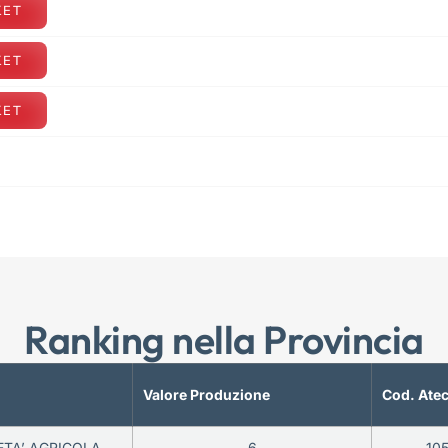
KET
KET
KET
Ranking nella Provincia
Valore Produzione
Cod. Ate
ETA’ AGRICOLA
6
10