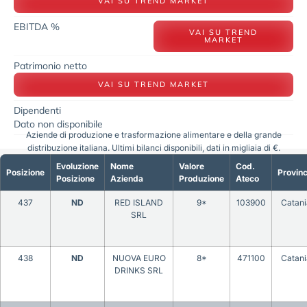
VAI SU TREND MARKET
EBITDA %
VAI SU TREND
MARKET
Patrimonio netto
VAI SU TREND MARKET
Dipendenti
Dato non disponibile
Aziende di produzione e trasformazione alimentare e della grande
distribuzione italiana. Ultimi bilanci disponibili, dati in migliaia di €.
Evoluzione
Nome
Valore
Cod.
Posizione
Provinc
Posizione
Azienda
Produzione
Ateco
437
ND
RED ISLAND
9*
103900
Catani
SRL
438
ND
NUOVA EURO
8*
471100
Catani
DRINKS SRL