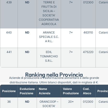
439
ND
TERRE E
7*
012300
Catani
FRUTTA DI
SICILIA –
SOCIETA’
COOPERATIVA
AGRICOLA
440
ND
ARANCE
7*
463110
Catani
SPECIALE S.C.
A R.L.
441
ND
EDIL
7*
475220
Catani
TOMARCHIO
S.R.L.
Ranking nella Provincia
Aziende di produzione e trasformazione alimentare e della grande
distribuzione italiana. Ultimi bilanci disponibili, dati in migliaia di €.
Evoluzione
Nome
Valore
Cod.
Posizione
Provinc
Posizione
Azienda
Produzione
Ateco
36
ND
ORANCOOP –
20*
012300
Catani
SOCIETA’