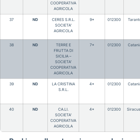
COOPERATIVA
AGRICOLA
37
ND
CERES S.R.L.
9*
012300
Tarant
SOCIETA’
AGRICOLA
38
ND
TERRE E
7*
012300
Catani
FRUTTA DI
SICILIA –
SOCIETA’
COOPERATIVA
AGRICOLA
39
ND
LA CRISTINA
4*
012300
Catani
S.R.L.
40
ND
CA.LI.
4*
012300
Siracu
SOCIETA’
COOPERATIVA
AGRICOLA