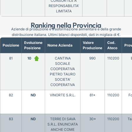
CONSORTILE A
RESPONSABILITA’
LIMITATA
Ranking nella Provincia
Aziende di produzione e trasformazione alimentare e della grande
distribuzione italiana. Ultimi bilanci disponibili, dati in migliaia di €.
Evoluzione
Valore
Cod.
Posizione
Nome Azienda
Prov
Posizione
Produzione
Ateco
81
10
CANTINA
990
110200
SOCIALE
COOPERATIVA
PIETRO TAURO
SOCIETA’
COOPERATIVA
82
ND
VINORTE S.R.L.
81*
110200
F
83
ND
TERRE DI SAVA
30*
110200
Ta
S.R.L. ENUNCIATA
ANCHE COME