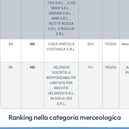
TDS S.R.L. , A SEI
MANI S.R.L. ,
A6MANI S.R.L. ,
A6M S.R.L. ,
NOTTE ROSSA
S.R.L. E BASCIA’
S.R.L. .
84
ND
CASA VINICOLA
20*
110200
Ales
COSTANZA S.R.L.
85
ND
VELENOSI
11*
110200
A
SOCIETA’ A
P
RESPONSABILITA’
LIMITATA PER
BREVITA’
VELENOSI S.R.L.
IN SIGLA VES
S.R.L.
Ranking nella categoria merceologica