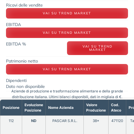
Ricavi delle vendite
VAI SU TREND MARKET
EBITDA
VAI SU TREND MARKET
EBITDA %
VAI SU TREND
MARKET
Patrimonio netto
VAI SU TREND MARKET
Dipendenti
Dato non disponibile
Aziende di produzione e trasformazione alimentare e della grande
distribuzione italiana. Ultimi bilanci disponibili, dati in migliaia di €.
Evoluzione
Valore
Cod.
Posizione
Nome Azienda
Pro
Posizione
Produzione
Ateco
112
ND
PASCAR S.R.L.
38*
471120
Ta