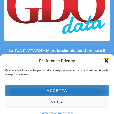
La TUA PIATTAFORMA professionale per dominare il
mercato della GDO.
Preferenze Privacy
Questo sito utilizza cookie per offrirti una migliore esperienza di navigazione. Accetta
o nega il consenso.
Link rapidi:
Contatti:
Tel: +39 051 082 8798
Mappa GDO
Trend Market
E-mail:
ACCETTA
abbonamenti@gdodata.it
Report GDO
NEGA
Privacy Policy
Cookie Policy
Cookie Policy
Privacy Policy