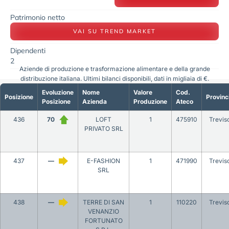
Patrimonio netto
VAI SU TREND MARKET
Dipendenti
2
Aziende di produzione e trasformazione alimentare e della grande
distribuzione italiana. Ultimi bilanci disponibili, dati in migliaia di €.
Evoluzione
Nome
Valore
Cod.
Posizione
Provinc
Posizione
Azienda
Produzione
Ateco
436
70
LOFT
1
475910
Trevis
PRIVATO SRL
437
—
E-FASHION
1
471990
Trevis
SRL
438
—
TERRE DI SAN
1
110220
Trevis
VENANZIO
FORTUNATO