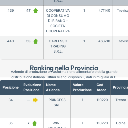
S.R.L.
439
47
COOPERATIVA
1
471140
Trevis
DI CONSUMO
DI BIBANO –
SOCIETA’
COOPERATIVA
440
53
CARLESSO
1
463210
Trevis
TRADING
S.R.L.
Ranking nella Provincia
Aziende di produzione e trasformazione alimentare e della grande
distribuzione italiana. Ultimi bilanci disponibili, dati in migliaia di €.
Evoluzione
Nome
Valore
Cod.
Posizione
Provinci
Posizione
Azienda
Produzione
Ateco
34
—
PRINCESS
1
110220
Trento
SRL
35
7
WINE
1
110220
Udine