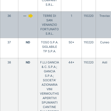
COMPANY
S.R.L.
36
—
TERRE DI
1
110220
Treviso
SAN
VENANZIO
FORTUNATO
S.R.L.
37
ND
TOSO S.P.A.
50*
110220
Cuneo
SIGLABILE
TP S.P.A.
38
ND
F.LLI GANCIA
44*
110220
Asti
& C. S.P.A.;
GANCIA
S.P.A.;
SOCIETA’
AZIONARIA
VINI
VERMOUTHS
APERITIVI
SPUMANTI
CANTINE