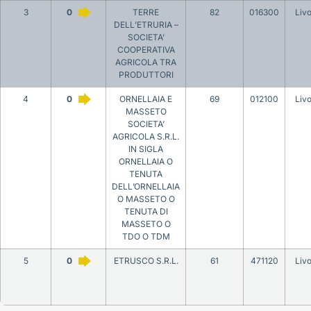
3
0
TERRE
82
016300
Liv
DELL’ETRURIA –
SOCIETA’
COOPERATIVA
AGRICOLA TRA
PRODUTTORI
4
0
ORNELLAIA E
69
012100
Liv
MASSETO
SOCIETA’
AGRICOLA S.R.L.
IN SIGLA
ORNELLAIA O
TENUTA
DELL’ORNELLAIA
O MASSETO O
TENUTA DI
MASSETO O
TDO O TDM
5
0
ETRUSCO S.R.L.
61
471120
Liv