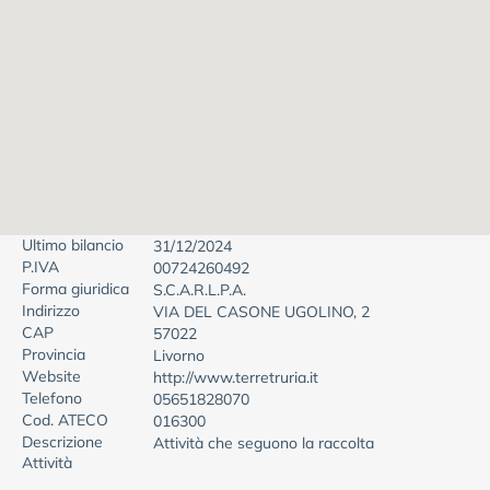
Ultimo bilancio
31/12/2024
P.IVA
00724260492
Forma giuridica
S.C.A.R.L.P.A.
Indirizzo
VIA DEL CASONE UGOLINO, 2
CAP
57022
Provincia
Livorno
Website
http://www.terretruria.it
Telefono
05651828070
Cod. ATECO
016300
Descrizione
Attività che seguono la raccolta
Attività