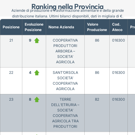
Ranking nella Provincia
Aziende di produzione e trasformazione alimentare e della grande
distribuzione italiana. Ultimi bilanci disponibili, dati in migliaia di €.
Evoluzione
Valore
Cod.
Posizione
Nome Azienda
Pr
Posizione
Produzione
Ateco
21
9
COOPERATIVA
86
016300
PRODUTTORI
ARBOREA –
SOCIETA’
AGRICOLA
22
4
SANT’ORSOLA
86
016300
SOCIETA’
COOPERATIVA
AGRICOLA
23
8
TERRE
82
016300
DELL’ETRURIA –
SOCIETA’
COOPERATIVA
AGRICOLA TRA
PRODUTTORI