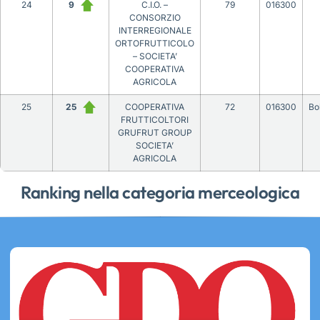
24
9
C.I.O. –
79
016300
CONSORZIO
INTERREGIONALE
ORTOFRUTTICOLO
– SOCIETA’
COOPERATIVA
AGRICOLA
25
25
COOPERATIVA
72
016300
Bo
FRUTTICOLTORI
GRUFRUT GROUP
SOCIETA’
AGRICOLA
Ranking nella categoria merceologica