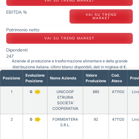
VAI SU TREND MARKET
EBITDA %
VAI SU TREND
MARKET
Patrimonio netto
VAI SU TREND MARKET
Dipendenti
247
Aziende di produzione e trasformazione alimentare e della grande
distribuzione italiana. Ultimi bilanci disponibili, dati in migliaia di €.
Evoluzione
Valore
Cod.
Posizione
Nome Azienda
Prov
Posizione
Produzione
Ateco
1
0
UNICOOP
885
471100
Liv
ETRURIA
SOCIETA’
COOPERATIVA
2
0
FORMENTERA
92
471120
Liv
S.R.L.