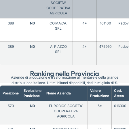
SOCIETA’
COOPERATIVA
AGRICOLA
388
ND
CO.MA.CA.
4*
101100
Padov
SRL
389
ND
A. PIAZZO
4*
475960
Padov
SRL
Ranking nella Provincia
Aziende di produzione e trasformazione alimentare e della grande
distribuzione italiana. Ultimi bilanci disponibili, dati in migliaia di €.
Evoluzione
Valore
Cod.
Posizione
Nome Azienda
Posizione
Produzione
Ateco
573
ND
EUROBIOS SOCIETA’
5*
016300
COOPERATIVA
AGRICOLA