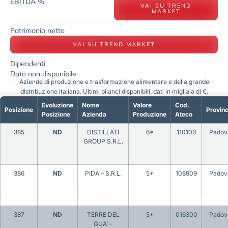
EBITDA %
VAI SU TREND
MARKET
Patrimonio netto
VAI SU TREND MARKET
Dipendenti
Dato non disponibile
Aziende di produzione e trasformazione alimentare e della grande
distribuzione italiana. Ultimi bilanci disponibili, dati in migliaia di €.
Evoluzione
Nome
Valore
Cod.
Posizione
Provinc
Posizione
Azienda
Produzione
Ateco
385
ND
DISTILLATI
6*
110100
Padov
GROUP S.R.L.
386
ND
PIDA – S.R.L.
5*
108909
Padov
387
ND
TERRE DEL
5*
016300
Padov
GUA’ –