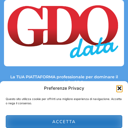
La TUA PIATTAFORMA professionale per dominare il
mercato della GDO.
Preferenze Privacy
Questo sito utilizza cookie per offrirti una migliore esperienza di navigazione. Accetta
o nega il consenso.
Link rapidi:
Contatti:
Tel: +39 051 082 8798
Mappa GDO
Trend Market
E-mail:
ACCETTA
abbonamenti@gdodata.it
Report GDO