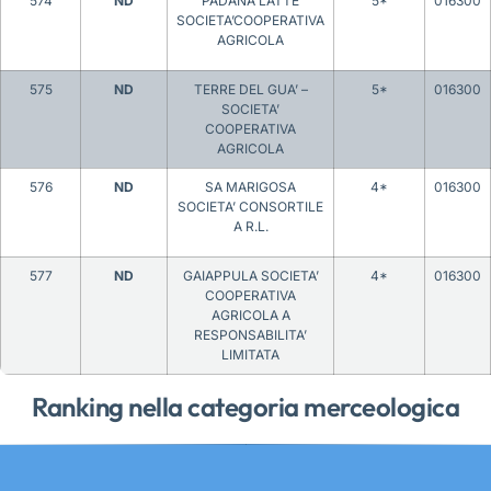
574
ND
PADANA LATTE
5*
016300
SOCIETA’COOPERATIVA
AGRICOLA
575
ND
TERRE DEL GUA’ –
5*
016300
SOCIETA’
COOPERATIVA
AGRICOLA
576
ND
SA MARIGOSA
4*
016300
SOCIETA’ CONSORTILE
A R.L.
577
ND
GAIAPPULA SOCIETA’
4*
016300
COOPERATIVA
AGRICOLA A
RESPONSABILITA’
LIMITATA
Ranking nella categoria merceologica