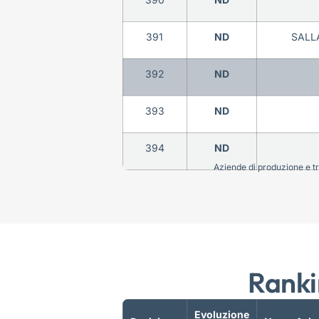
391
ND
SALL
392
ND
393
ND
394
ND
Aziende di produzione e tra
Ranki
Evoluzione