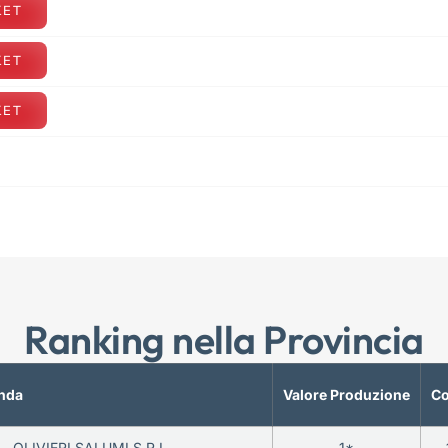
KET
KET
KET
Ranking nella Provincia
nda
Valore Produzione
Co
OLIVIERI SALUMI S.R.L.
1*