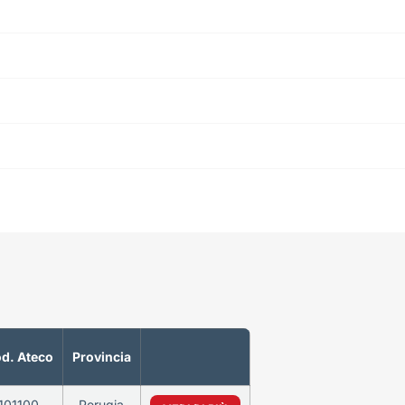
d. Ateco
Provincia
101100
Perugia