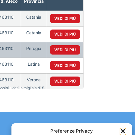
d. Ateco
Provincia
463110
Catania
VEDI DI PIÙ
463110
Catania
VEDI DI PIÙ
463110
Perugia
VEDI DI PIÙ
463110
Latina
VEDI DI PIÙ
463110
Verona
VEDI DI PIÙ
bili, dati in migliaia di €.
Contatti:
Preferenze Privacy