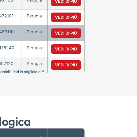
VEDI DI PIÙ
472101
Perugia
VEDI DI PIÙ
463110
Perugia
VEDI DI PIÙ
475240
Perugia
VEDI DI PIÙ
107120
Perugia
VEDI DI PIÙ
bili, dati in migliaia di €.
logica