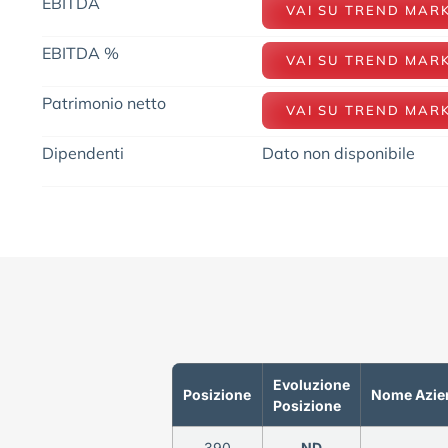
EBITDA
VAI SU TREND MAR
EBITDA %
VAI SU TREND MAR
Patrimonio netto
VAI SU TREND MAR
Dipendenti
Dato non disponibile
Evoluzione
Posizione
Nome Azie
Posizione
390
ND