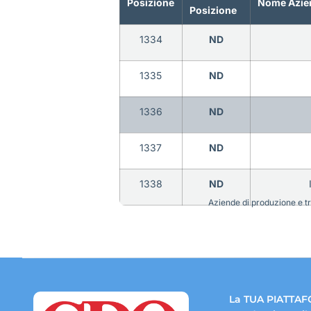
Posizione
Nome Azie
Posizione
1334
ND
1335
ND
1336
ND
1337
ND
1338
ND
Aziende di produzione e tra
La TUA PIATTAF