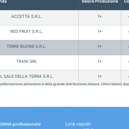
nda
Valore Produzione
Co
ACCETTA S.R.L.
1*
RED FRUIT S.R.L.
1*
TERRE BUONE S.R.L.
1*
TRANI SRL
1*
IL SALE DELLA TERRA S.R.L.
1*
sformazione alimentare e della grande distribuzione italiana. Ultimi bilanci disponi
Link rapidi:
ORMA professionale