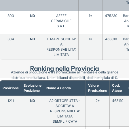
T
303
ND
AEFFE
1*
475230
Bar
CERAMICHE
An
S.R.L.
T
304
ND
IL MARE SOCIETA’
1*
463810
Bar
A
An
RESPONSABILITA’
T
LIMITATA
Ranking nella Provincia
Aziende di produzione e trasformazione alimentare e della grande
distribuzione italiana. Ultimi bilanci disponibili, dati in migliaia di €.
Evoluzione
Valore
Cod.
Posizione
Nome Azienda
Posizione
Produzione
Ateco
1211
ND
A2 ORTOFRUTTA –
2*
463110
SOCIETA’ A
RESPONSABILITA’
LIMITATA
SEMPLIFICATA