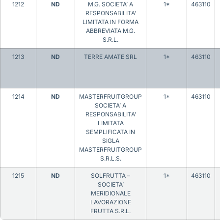
1212
ND
M.G. SOCIETA’ A
1*
463110
RESPONSABILITA’
LIMITATA IN FORMA
ABBREVIATA M.G.
S.R.L.
1213
ND
TERRE AMATE SRL
1*
463110
1214
ND
MASTERFRUITGROUP
1*
463110
SOCIETA’ A
RESPONSABILITA’
LIMITATA
SEMPLIFICATA IN
SIGLA
MASTERFRUITGROUP
S.R.L.S.
1215
ND
SOLFRUTTA –
1*
463110
SOCIETA’
MERIDIONALE
LAVORAZIONE
FRUTTA S.R.L.