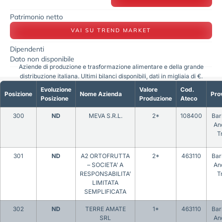
Patrimonio netto
VAI SU TREND MARKET
Dipendenti
Dato non disponibile
Aziende di produzione e trasformazione alimentare e della grande
distribuzione italiana. Ultimi bilanci disponibili, dati in migliaia di €.
Evoluzione
Valore
Cod.
Posizione
Nome Azienda
Pro
Posizione
Produzione
Ateco
300
ND
MEVA S.R.L.
2*
108400
Bar
An
T
301
ND
A2 ORTOFRUTTA
2*
463110
Bar
– SOCIETA’ A
An
RESPONSABILITA’
T
LIMITATA
SEMPLIFICATA
302
ND
TERRE AMATE
1*
463110
Bar
SRL
An