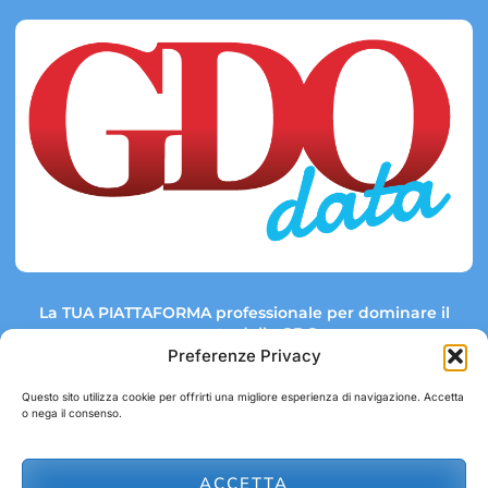
La TUA PIATTAFORMA professionale per dominare il
mercato della GDO.
Preferenze Privacy
Questo sito utilizza cookie per offrirti una migliore esperienza di navigazione. Accetta
o nega il consenso.
Link rapidi:
Contatti:
Tel: +39 051 082 8798
Mappa GDO
Trend Market
E-mail:
ACCETTA