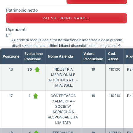
Patrimonio netto
VAI SU TREND MARKET
Dipendenti
54
Aziende di produzione e trasformazione alimentare e della grande
distribuzione italiana. Ultimi bilanci disponibili, dati in migliaia di €.
Evoluzione
Valore
Cod.
Posizione
Nome Azienda
Pro
Posizione
Produzione
Ateco
16
35
INDUSTRIA
19
110100
Pa
MERIDIONALE
ALCOLICI S.R.L. –
I.M.A. S.R.L.
17
1
CONTE TASCA
19
110210
Pa
D’ALMERITA –
SOCIETA’
AGRICOLA A
RESPONSABILITA’
LIMITATA
18
4
TERRANOVA
18
463410
Pa