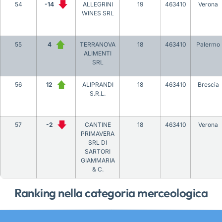
54
-14
ALLEGRINI
19
463410
Verona
WINES SRL
55
4
TERRANOVA
18
463410
Palermo
ALIMENTI
SRL
56
12
ALIPRANDI
18
463410
Brescia
S.R.L.
57
-2
CANTINE
18
463410
Verona
PRIMAVERA
SRL DI
SARTORI
GIAMMARIA
& C.
Ranking nella categoria merceologica