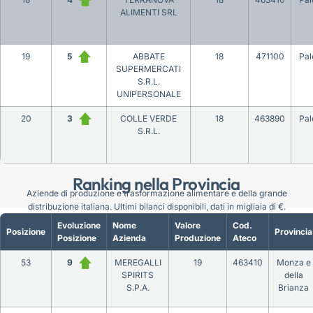
ALIMENTI SRL
19
5
ABBATE
18
471100
Pa
SUPERMERCATI
S.R.L.
UNIPERSONALE
20
3
COLLE VERDE
18
463890
Pa
S.R.L.
Ranking nella Provincia
Aziende di produzione e trasformazione alimentare e della grande
distribuzione italiana. Ultimi bilanci disponibili, dati in migliaia di €.
Evoluzione
Nome
Valore
Cod.
Posizione
Provincia
Posizione
Azienda
Produzione
Ateco
53
9
MEREGALLI
19
463410
Monza e
SPIRITS
della
S.P.A.
Brianza