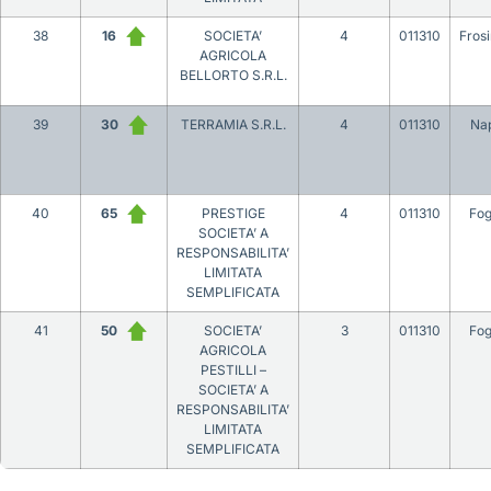
38
16
SOCIETA’
4
011310
Fros
AGRICOLA
BELLORTO S.R.L.
39
30
TERRAMIA S.R.L.
4
011310
Nap
40
65
PRESTIGE
4
011310
Fog
SOCIETA’ A
RESPONSABILITA’
LIMITATA
SEMPLIFICATA
41
50
SOCIETA’
3
011310
Fog
AGRICOLA
PESTILLI –
SOCIETA’ A
RESPONSABILITA’
LIMITATA
SEMPLIFICATA