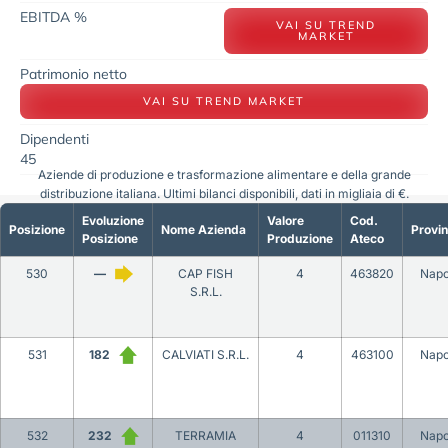
EBITDA %
VAI SU TREND
MARKET
Patrimonio netto
VAI SU TREND MARKET
Dipendenti
45
Aziende di produzione e trasformazione alimentare e della grande
distribuzione italiana. Ultimi bilanci disponibili, dati in migliaia di €.
Evoluzione
Valore
Cod.
Posizione
Nome Azienda
Provin
Posizione
Produzione
Ateco
530
—
CAP FISH
4
463820
Napo
S.R.L.
531
182
CALVIATI S.R.L.
4
463100
Napo
532
232
TERRAMIA
4
011310
Napo