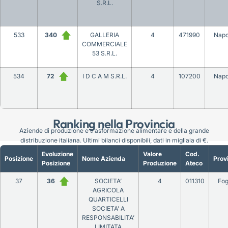
S.R.L.
533
340
GALLERIA
4
471990
Napo
COMMERCIALE
53 S.R.L.
534
72
I D C A M S.R.L.
4
107200
Napo
Ranking nella Provincia
Aziende di produzione e trasformazione alimentare e della grande
distribuzione italiana. Ultimi bilanci disponibili, dati in migliaia di €.
Evoluzione
Valore
Cod.
Posizione
Nome Azienda
Prov
Posizione
Produzione
Ateco
37
36
SOCIETA’
4
011310
Fog
AGRICOLA
QUARTICELLI
SOCIETA’ A
RESPONSABILITA’
LIMITATA