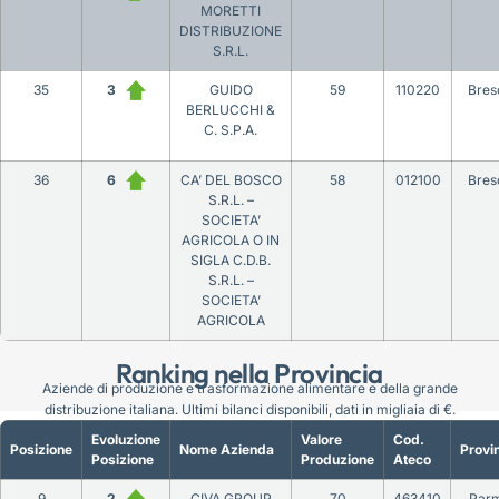
MORETTI
DISTRIBUZIONE
S.R.L.
35
3
GUIDO
59
110220
Bres
BERLUCCHI &
C. S.P.A.
36
6
CA’ DEL BOSCO
58
012100
Bres
S.R.L. –
SOCIETA’
AGRICOLA O IN
SIGLA C.D.B.
S.R.L. –
SOCIETA’
AGRICOLA
Ranking nella Provincia
Aziende di produzione e trasformazione alimentare e della grande
distribuzione italiana. Ultimi bilanci disponibili, dati in migliaia di €.
Evoluzione
Valore
Cod.
Posizione
Nome Azienda
Provi
Posizione
Produzione
Ateco
9
2
CIVA GROUP
70
463410
Par