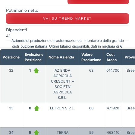
Patrimonio netto
VAI SU TREND MARKET
Dipendenti
41
Aziende di produzione e trasformazione alimentare e della grande
distribuzione italiana. Ultimi bilanci disponibili, dati in migliaia di €.
Evoluzione
Valore
Cod.
Posizione
Nome Azienda
Provi
Posizione
Produzione
Ateco
32
1
AZIENDA
63
014700
Bres
AGRICOLA
CRESCENTI –
SOCIETA’
AGRICOLA
S.R.L.
33
8
ELTRON S.R.L.
60
471920
Bres
34
5
TERRA
59
463410
Bres