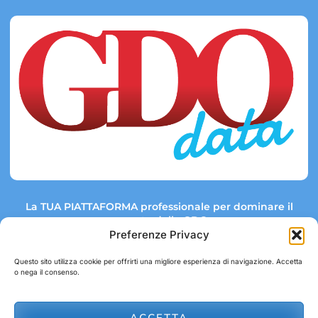
La TUA PIATTAFORMA professionale per dominare il
mercato della GDO.
Preferenze Privacy
Questo sito utilizza cookie per offrirti una migliore esperienza di navigazione. Accetta
o nega il consenso.
Link rapidi:
Contatti:
Tel: +39 051 082 8798
Mappa GDO
Trend Market
E-mail:
ACCETTA