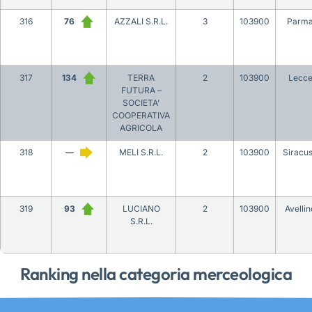
316
76
AZZALI S.R.L.
3
103900
Parm
317
134
TERRA
2
103900
Lecc
FUTURA –
SOCIETA’
COOPERATIVA
AGRICOLA
318
—
MELI S.R.L.
2
103900
Siracu
319
93
LUCIANO
2
103900
Avellin
S.R.L.
Ranking nella categoria merceologica