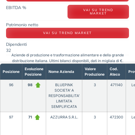
EBITDA %
VAI SU TREND
MARKET
Patrimonio netto
VAI SU TREND MARKET
Dipendenti
32
Aziende di produzione e trasformazione alimentare e della grande
distribuzione italiana. Ultimi bilanci disponibili, dati in migliaia di €.
Evoluzione
Valore
Cod.
Posizione
Nome Azienda
Pro
Posizione
Produzione
Ateco
96
98
BLUEPINK
3
471140
L
SOCIETA’ A
RESPONSABILITA’
LIMITATA
SEMPLIFICATA
97
71
AZZURRA S.R.L.
3
472300
L