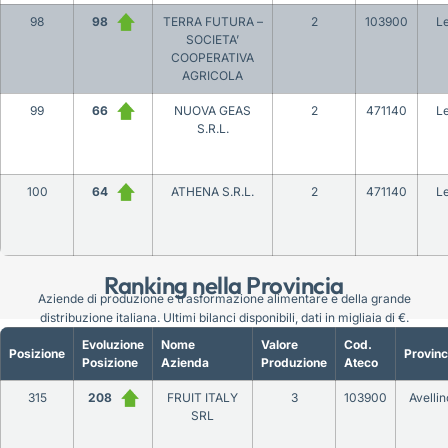
98
98
TERRA FUTURA –
2
103900
L
SOCIETA’
COOPERATIVA
AGRICOLA
99
66
NUOVA GEAS
2
471140
L
S.R.L.
100
64
ATHENA S.R.L.
2
471140
L
Ranking nella Provincia
Aziende di produzione e trasformazione alimentare e della grande
distribuzione italiana. Ultimi bilanci disponibili, dati in migliaia di €.
Evoluzione
Nome
Valore
Cod.
Posizione
Provinc
Posizione
Azienda
Produzione
Ateco
315
208
FRUIT ITALY
3
103900
Avellin
SRL