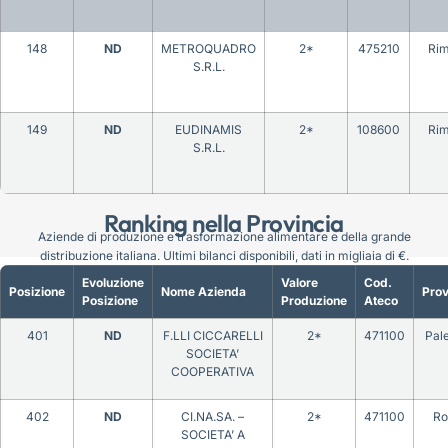
148
ND
METROQUADRO
2*
475210
Rim
S.R.L.
149
ND
EUDINAMIS
2*
108600
Rim
S.R.L.
Ranking nella Provincia
Aziende di produzione e trasformazione alimentare e della grande
distribuzione italiana. Ultimi bilanci disponibili, dati in migliaia di €.
Evoluzione
Valore
Cod.
Posizione
Nome Azienda
Prov
Posizione
Produzione
Ateco
401
ND
F.LLI CICCARELLI
2*
471100
Pal
SOCIETA’
COOPERATIVA
402
ND
CI.NA.SA. –
2*
471100
R
SOCIETA’ A