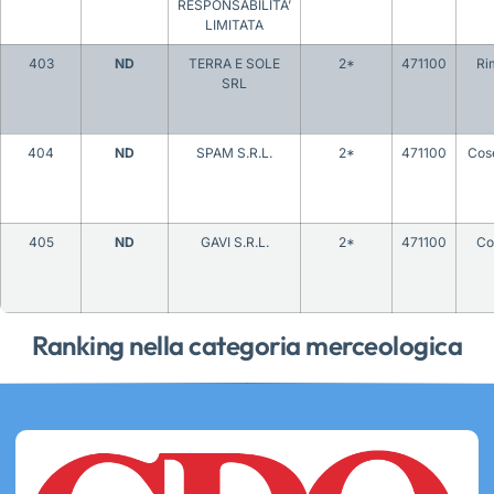
RESPONSABILITA’
LIMITATA
403
ND
TERRA E SOLE
2*
471100
Ri
SRL
404
ND
SPAM S.R.L.
2*
471100
Cos
405
ND
GAVI S.R.L.
2*
471100
C
Ranking nella categoria merceologica