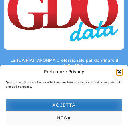
La TUA PIATTAFORMA professionale per dominare il
mercato della GDO.
Preferenze Privacy
Questo sito utilizza cookie per offrirti una migliore esperienza di navigazione. Accetta
o nega il consenso.
Link rapidi:
Contatti:
Tel: +39 051 082 8798
Mappa GDO
Trend Market
E-mail:
ACCETTA
abbonamenti@gdodata.it
Report GDO
NEGA