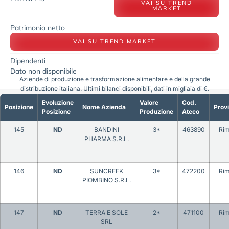
VAI SU TREND
MARKET
Patrimonio netto
VAI SU TREND MARKET
Dipendenti
Dato non disponibile
Aziende di produzione e trasformazione alimentare e della grande
distribuzione italiana. Ultimi bilanci disponibili, dati in migliaia di €.
Evoluzione
Valore
Cod.
Posizione
Nome Azienda
Provi
Posizione
Produzione
Ateco
145
ND
BANDINI
3*
463890
Rim
PHARMA S.R.L.
146
ND
SUNCREEK
3*
472200
Rim
PIOMBINO S.R.L.
147
ND
TERRA E SOLE
2*
471100
Rim
SRL