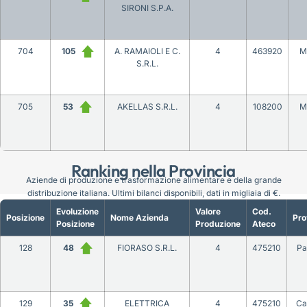
SIRONI S.P.A.
704
105
A. RAMAIOLI E C.
4
463920
M
S.R.L.
705
53
AKELLAS S.R.L.
4
108200
M
Ranking nella Provincia
Aziende di produzione e trasformazione alimentare e della grande
distribuzione italiana. Ultimi bilanci disponibili, dati in migliaia di €.
Evoluzione
Valore
Cod.
Posizione
Nome Azienda
Pro
Posizione
Produzione
Ateco
128
48
FIORASO S.R.L.
4
475210
Pa
129
35
ELETTRICA
4
475210
Ca