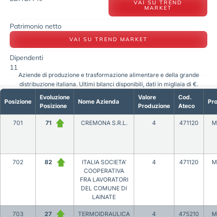
VAI SU TREND
MARKET
Patrimonio netto
VAI SU TREND MARKET
Dipendenti
11
Aziende di produzione e trasformazione alimentare e della grande
distribuzione italiana. Ultimi bilanci disponibili, dati in migliaia di €.
Evoluzione
Valore
Cod.
Posizione
Nome Azienda
Pro
Posizione
Produzione
Ateco
701
71
CREMONA S.R.L.
4
471120
M
702
82
ITALIA SOCIETA’
4
471120
M
COOPERATIVA
FRA LAVORATORI
DEL COMUNE DI
LAINATE
703
27
TERMOIDRAULICA
4
475210
M