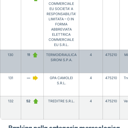
COMMERCIALE
EU SOCIETA’ A
RESPONSABILITA’
LIMITATA – O IN
FORMA
ABBREVIATA
ELETTRICA
COMMERCIALE
EU S.R.L.
130
11
TERMOIDRAULICA
4
475210
Mi
SIRONI S.P.A.
131
—
GPA CAMOLEI
4
475210
Tr
S.R.L.
132
52
TREDITRE S.R.L.
4
475210
Ve
Ranking nella categoria merceologica