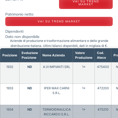
VAI SU TREND
MARKET
Patrimonio netto
VAI SU TREND MARKET
Dipendenti
Dato non disponibile
Aziende di produzione e trasformazione alimentare e della grande
distribuzione italiana. Ultimi bilanci disponibili, dati in migliaia di €.
Evoluzione
Valore
Cod.
Posizione
Nome Azienda
Pr
Posizione
Produzione
Ateco
1932
ND
A.VI IMPIANTI SRL
1*
475400
N
1933
ND
IPER MAX CARNI
1*
472200
N
S.R.L.
1934
ND
TERMOIDRAULICA
1*
475210
N
RICCARDO S.R.L.