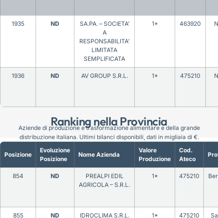
1935
ND
SA.PA. – SOCIETA’
1*
463920
N
A
RESPONSABILITA’
LIMITATA
SEMPLIFICATA
1936
ND
AV GROUP S.R.L.
1*
475210
N
Ranking nella Provincia
Aziende di produzione e trasformazione alimentare e della grande
distribuzione italiana. Ultimi bilanci disponibili, dati in migliaia di €.
Evoluzione
Valore
Cod.
Posizione
Nome Azienda
Pro
Posizione
Produzione
Ateco
854
ND
PREALPI EDIL
1*
475210
Be
AGRICOLA – S.R.L.
855
ND
IDROCLIMA S.R.L.
1*
475210
Sa