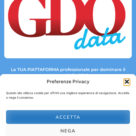
La TUA PIATTAFORMA professionale per dominare il
mercato della GDO.
Preferenze Privacy
Questo sito utilizza cookie per offrirti una migliore esperienza di navigazione. Accetta
o nega il consenso.
Link rapidi:
Contatti:
Tel: +39 051 082 8798
Mappa GDO
Trend Market
E-mail:
ACCETTA
abbonamenti@gdodata.it
Report GDO
NEGA