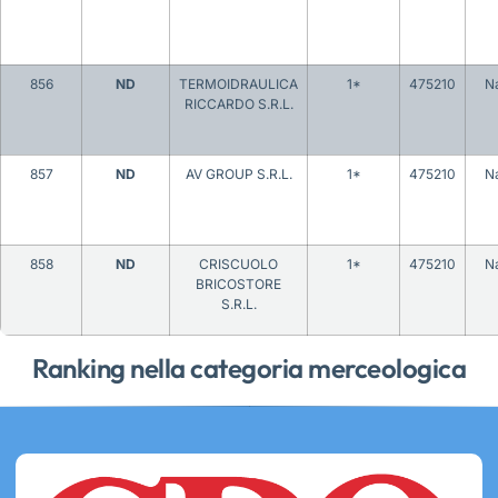
856
ND
TERMOIDRAULICA
1*
475210
Na
RICCARDO S.R.L.
857
ND
AV GROUP S.R.L.
1*
475210
Na
858
ND
CRISCUOLO
1*
475210
Na
BRICOSTORE
S.R.L.
Ranking nella categoria merceologica