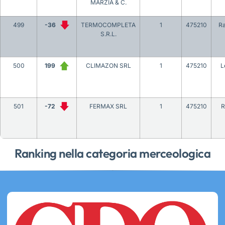
MARZIA & C.
499
-36
TERMOCOMPLETA
1
475210
R
S.R.L.
500
199
CLIMAZON SRL
1
475210
L
501
-72
FERMAX SRL
1
475210
R
Ranking nella categoria merceologica