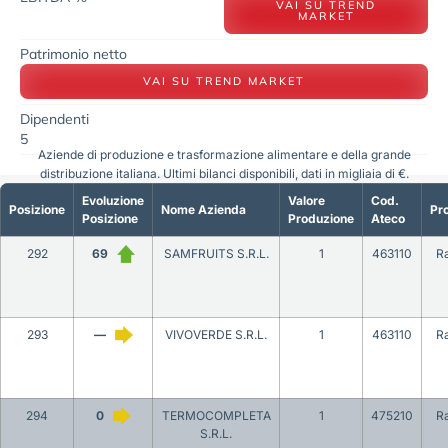
VAI SU TREND
MARKET
Patrimonio netto
VAI SU TREND MARKET
Dipendenti
5
Aziende di produzione e trasformazione alimentare e della grande
distribuzione italiana. Ultimi bilanci disponibili, dati in migliaia di €.
Evoluzione
Valore
Cod.
Posizione
Nome Azienda
Pro
Posizione
Produzione
Ateco
292
69
SAMFRUITS S.R.L.
1
463110
R
293
—
VIVOVERDE S.R.L.
1
463110
R
294
0
TERMOCOMPLETA
1
475210
R
S.R.L.