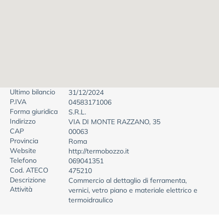
Ultimo bilancio
31/12/2024
P.IVA
04583171006
Forma giuridica
S.R.L.
Indirizzo
VIA DI MONTE RAZZANO, 35
CAP
00063
Provincia
Roma
Website
http://termobozzo.it
Telefono
069041351
Cod. ATECO
475210
Descrizione
Commercio al dettaglio di ferramenta,
Attività
vernici, vetro piano e materiale elettrico e
termoidraulico