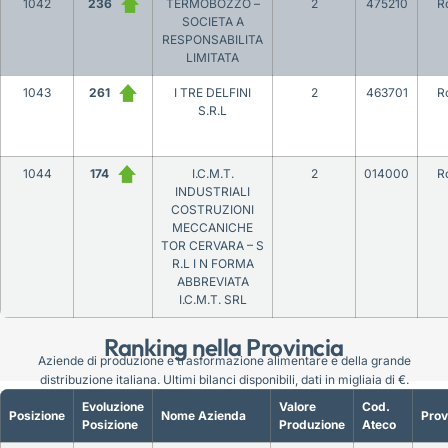
1042
236
TERMOBOZZO –
2
475210
R
SOCIETA A
RESPONSABILITA
LIMITATA
1043
261
I TRE DELFINI
2
463701
R
S.R.L
1044
174
I.C.M.T.
2
014000
R
INDUSTRIALI
COSTRUZIONI
MECCANICHE
TOR CERVARA – S
R.L I N FORMA
ABBREVIATA
I.C.M.T. SRL
Ranking nella Provincia
Aziende di produzione e trasformazione alimentare e della grande
distribuzione italiana. Ultimi bilanci disponibili, dati in migliaia di €.
Evoluzione
Valore
Cod.
Posizione
Nome Azienda
Prov
Posizione
Produzione
Ateco