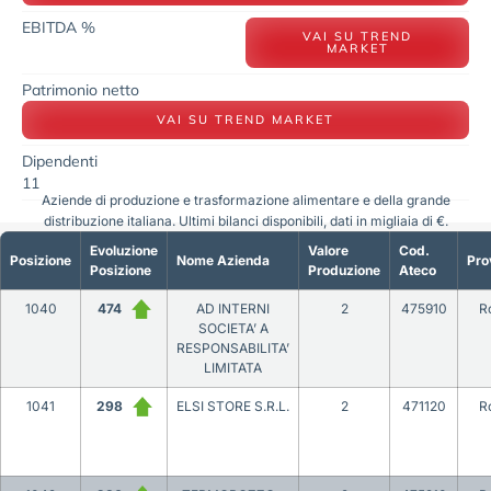
EBITDA %
VAI SU TREND
MARKET
Patrimonio netto
VAI SU TREND MARKET
Dipendenti
11
Aziende di produzione e trasformazione alimentare e della grande
distribuzione italiana. Ultimi bilanci disponibili, dati in migliaia di €.
Evoluzione
Valore
Cod.
Posizione
Nome Azienda
Pro
Posizione
Produzione
Ateco
1040
474
AD INTERNI
2
475910
R
SOCIETA’ A
RESPONSABILITA’
LIMITATA
1041
298
ELSI STORE S.R.L.
2
471120
R