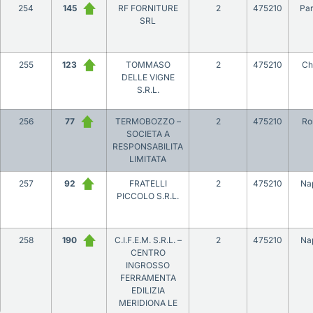
254
145
RF FORNITURE
2
475210
Pa
SRL
255
123
TOMMASO
2
475210
Chi
DELLE VIGNE
S.R.L.
256
77
TERMOBOZZO –
2
475210
Ro
SOCIETA A
RESPONSABILITA
LIMITATA
257
92
FRATELLI
2
475210
Nap
PICCOLO S.R.L.
258
190
C.I.F.E.M. S.R.L. –
2
475210
Nap
CENTRO
INGROSSO
FERRAMENTA
EDILIZIA
MERIDIONA LE