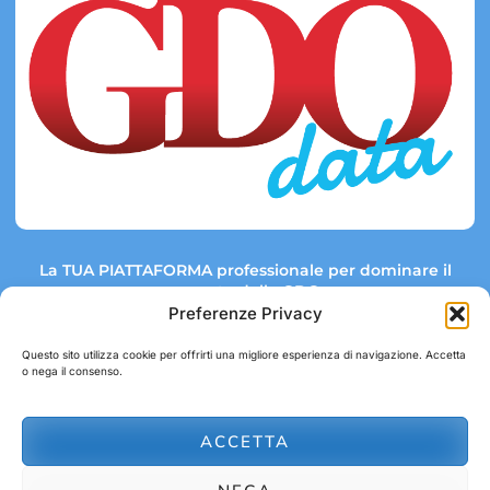
La TUA PIATTAFORMA professionale per dominare il
mercato della GDO.
Preferenze Privacy
Questo sito utilizza cookie per offrirti una migliore esperienza di navigazione. Accetta
o nega il consenso.
Link rapidi:
Contatti:
Tel: +39 051 082 8798
Mappa GDO
Trend Market
E-mail:
ACCETTA
abbonamenti@gdodata.it
Report GDO