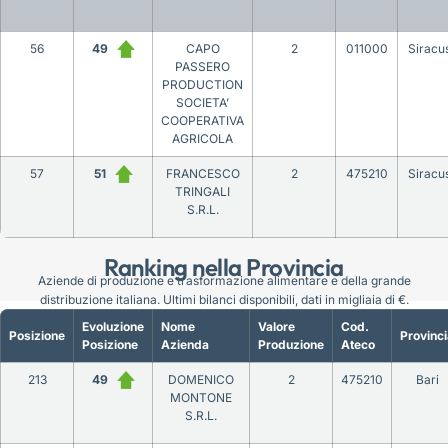
56
49
CAPO
2
011000
Siracu
PASSERO
PRODUCTION
SOCIETA’
COOPERATIVA
AGRICOLA
57
51
FRANCESCO
2
475210
Siracu
TRINGALI
S.R.L.
Ranking nella Provincia
Aziende di produzione e trasformazione alimentare e della grande
distribuzione italiana. Ultimi bilanci disponibili, dati in migliaia di €.
Evoluzione
Nome
Valore
Cod.
Posizione
Provinci
Posizione
Azienda
Produzione
Ateco
213
49
DOMENICO
2
475210
Bari
MONTONE
S.R.L.