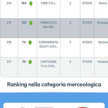
214
103
FIME S.R.L.
2
475210
Roma
215
137
TERMO FLO.
2
475210
Siracus
MA SRL
216
73
FERRAMENTA
2
475210
Verona
GIUSTI S.R.L.
217
70
CASTAGNA
2
475210
Vicenz
F.LLI S.R.L.
Ranking nella categoria merceologica