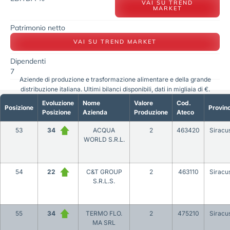
VAI SU TREND
MARKET
Patrimonio netto
VAI SU TREND MARKET
Dipendenti
7
Aziende di produzione e trasformazione alimentare e della grande
distribuzione italiana. Ultimi bilanci disponibili, dati in migliaia di €.
Evoluzione
Nome
Valore
Cod.
Posizione
Provinc
Posizione
Azienda
Produzione
Ateco
53
34
ACQUA
2
463420
Siracu
WORLD S.R.L.
54
22
C&T GROUP
2
463110
Siracu
S.R.L.S.
55
34
TERMO FLO.
2
475210
Siracu
MA SRL