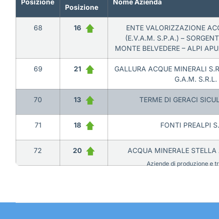
Posizione
Nome Azienda
Posizione
68
16
ENTE VALORIZZAZIONE AC
(E.V.A.M. S.P.A.) – SORGEN
MONTE BELVEDERE – ALPI AP
69
21
GALLURA ACQUE MINERALI S.R
G.A.M. S.R.L.
70
13
TERME DI GERACI SICUL
71
18
FONTI PREALPI S.
72
20
ACQUA MINERALE STELLA A
Aziende di produzione e tra