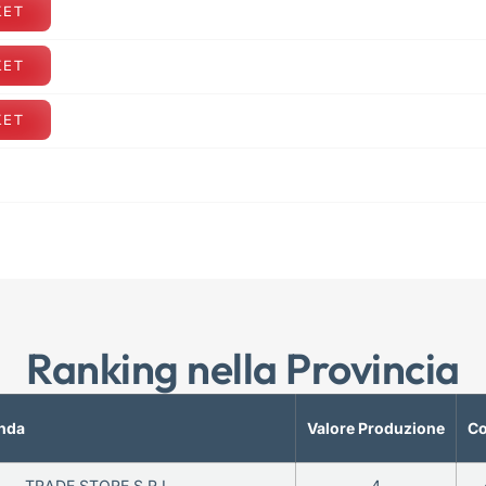
KET
KET
KET
Ranking nella Provincia
nda
Valore Produzione
Co
TRADE STORE S.R.L.
4