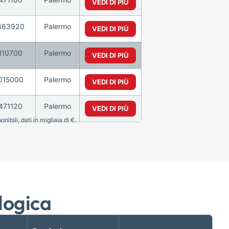
VEDI DI PIÙ
463920
Palermo
VEDI DI PIÙ
110700
Palermo
VEDI DI PIÙ
015000
Palermo
VEDI DI PIÙ
471120
Palermo
VEDI DI PIÙ
bili, dati in migliaia di €.
logica