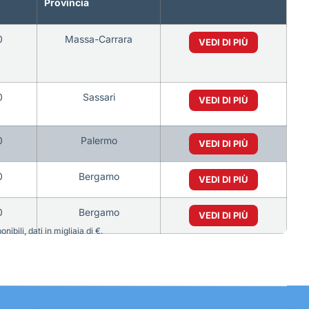
Provincia
0
Massa-Carrara
VEDI DI PIÙ
0
Sassari
VEDI DI PIÙ
0
Palermo
VEDI DI PIÙ
0
Bergamo
VEDI DI PIÙ
0
Bergamo
VEDI DI PIÙ
bili, dati in migliaia di €.