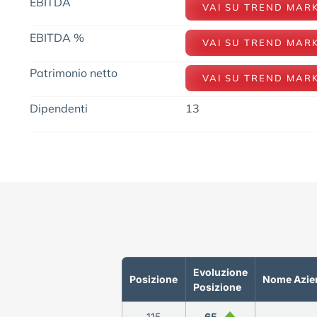
EBITDA
VAI SU TREND MAR
EBITDA %
VAI SU TREND MAR
Patrimonio netto
VAI SU TREND MAR
Dipendenti
13
Evoluzione
Posizione
Nome Azie
Posizione
115
65