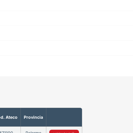
d. Ateco
Provincia
471100
Palermo