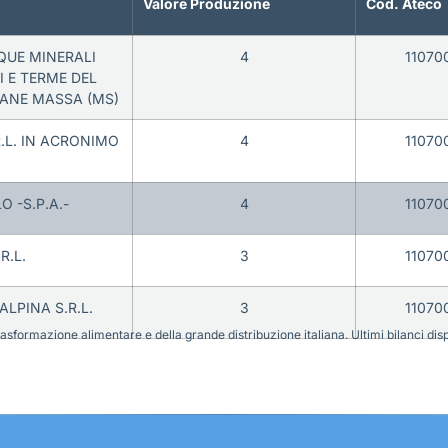
Valore Produzione
Cod. Ateco
QUE MINERALI
4
11070
TI E TERME DEL
UANE MASSA (MS)
.L. IN ACRONIMO
4
11070
O -S.P.A.-
4
11070
R.L.
3
11070
LPINA S.R.L.
3
11070
sformazione alimentare e della grande distribuzione italiana. Ultimi bilanci disponi