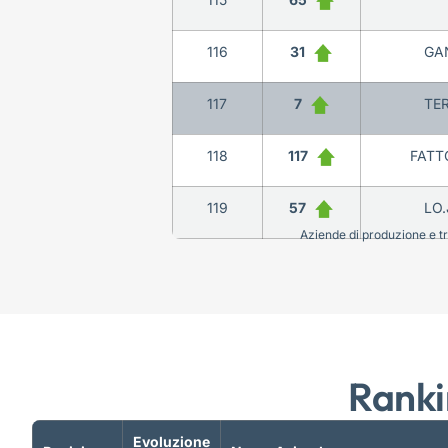
116
31
GAN
117
7
TER
118
117
FATT
119
57
LO.
Aziende di produzione e tra
Ranki
Evoluzione