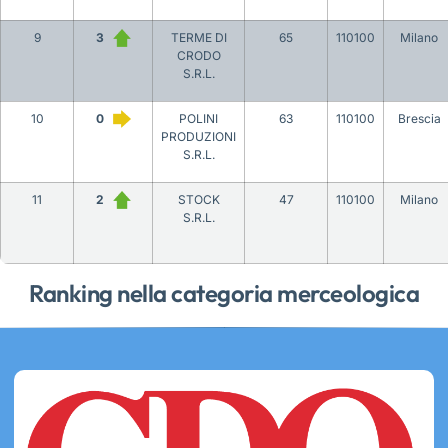
9
3
TERME DI
65
110100
Milano
CRODO
S.R.L.
10
0
POLINI
63
110100
Brescia
PRODUZIONI
S.R.L.
11
2
STOCK
47
110100
Milano
S.R.L.
Ranking nella categoria merceologica