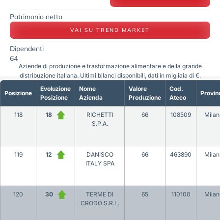
Patrimonio netto
VAI SU TREND MARKET
Dipendenti
64
Aziende di produzione e trasformazione alimentare e della grande
distribuzione italiana. Ultimi bilanci disponibili, dati in migliaia di €.
Evoluzione
Nome
Valore
Cod.
Posizione
Provin
Posizione
Azienda
Produzione
Ateco
118
18
RICHETTI
66
108509
Milan
S.P.A.
119
12
DANISCO
66
463890
Milan
ITALY SPA
120
30
TERME DI
65
110100
Milan
CRODO S.R.L.