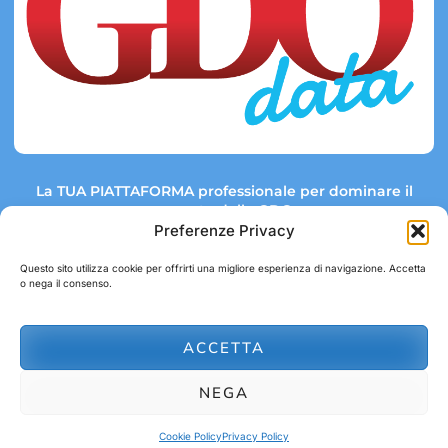
La TUA PIATTAFORMA professionale per dominare il
mercato della GDO.
Preferenze Privacy
Questo sito utilizza cookie per offrirti una migliore esperienza di navigazione. Accetta
o nega il consenso.
Link rapidi:
Contatti:
Tel: +39 051 082 8798
Mappa GDO
Trend Market
E-mail:
ACCETTA
abbonamenti@gdodata.it
Report GDO
NEGA
Privacy Policy
Cookie Policy
Cookie Policy
Privacy Policy
© 2026 GDOData.it - PR Italia Edizioni srl - P.Iva: 03044390353