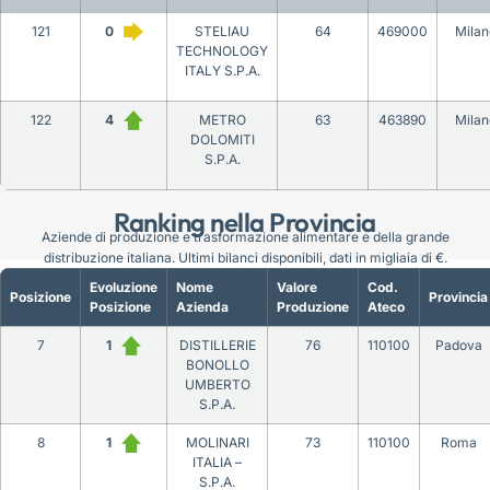
121
0
STELIAU
64
469000
Milan
TECHNOLOGY
ITALY S.P.A.
122
4
METRO
63
463890
Milan
DOLOMITI
S.P.A.
Ranking nella Provincia
Aziende di produzione e trasformazione alimentare e della grande
distribuzione italiana. Ultimi bilanci disponibili, dati in migliaia di €.
Evoluzione
Nome
Valore
Cod.
Posizione
Provincia
Posizione
Azienda
Produzione
Ateco
7
1
DISTILLERIE
76
110100
Padova
BONOLLO
UMBERTO
S.P.A.
8
1
MOLINARI
73
110100
Roma
ITALIA –
S.P.A.