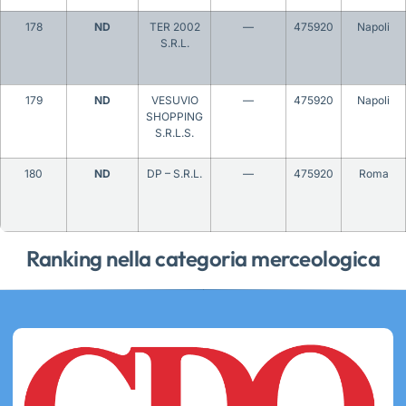
178
ND
TER 2002
—
475920
Napoli
S.R.L.
179
ND
VESUVIO
—
475920
Napoli
SHOPPING
S.R.L.S.
180
ND
DP – S.R.L.
—
475920
Roma
Ranking nella categoria merceologica