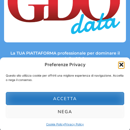
La TUA PIATTAFORMA professionale per dominare il
mercato della GDO.
Preferenze Privacy
Questo sito utilizza cookie per offrirti una migliore esperienza di navigazione. Accetta
o nega il consenso.
Link rapidi:
Contatti:
Tel: +39 051 082 8798
Mappa GDO
Trend Market
E-mail:
ACCETTA
abbonamenti@gdodata.it
Report GDO
NEGA
Privacy Policy
Cookie Policy
Cookie Policy
Privacy Policy
© 2026 GDOData.it - PR Italia Edizioni srl - P.Iva: 03044390353