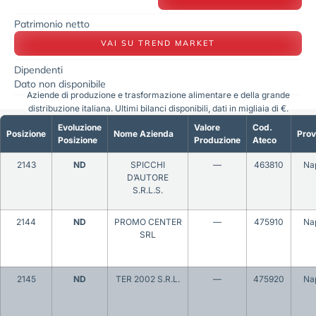
Patrimonio netto
VAI SU TREND MARKET
Dipendenti
Dato non disponibile
Aziende di produzione e trasformazione alimentare e della grande
distribuzione italiana. Ultimi bilanci disponibili, dati in migliaia di €.
Evoluzione
Valore
Cod.
Posizione
Nome Azienda
Prov
Posizione
Produzione
Ateco
2143
ND
SPICCHI
—
463810
Nap
D’AUTORE
S.R.L.S.
2144
ND
PROMO CENTER
—
475910
Nap
SRL
2145
ND
TER 2002 S.R.L.
—
475920
Nap