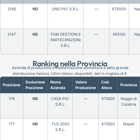
2146
ND
UNO PIU’ S.R.L.
—
475000
Nap
2147
ND
FGM GESTIONI E
—
463120
Nap
PARTECIPAZIONI
S.R.L.
Ranking nella Provincia
Aziende di produzione e trasformazione alimentare e della grande
distribuzione italiana. Ultimi bilanci disponibili, dati in migliaia di €.
Evoluzione
Nome
Valore
Cod.
Posizione
Provincia
Posizione
Azienda
Produzione
Ateco
176
ND
CASA PIU’
—
475920
Reggio di
S.R.L.
Calabria
177
ND
TUS 2002
—
475920
Napoli
S.R.L.