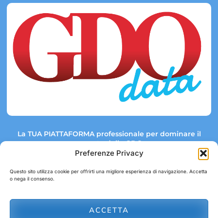
La TUA PIATTAFORMA professionale per dominare il
mercato della GDO.
Preferenze Privacy
Questo sito utilizza cookie per offrirti una migliore esperienza di navigazione. Accetta
o nega il consenso.
Link rapidi:
Contatti:
Tel: +39 051 082 8798
Mappa GDO
Trend Market
E-mail:
ACCETTA
abbonamenti@gdodata.it
Report GDO