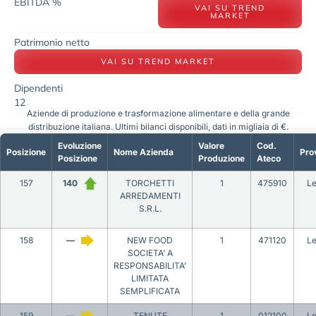
EBITDA %
VAI SU TREND
MARKET
Patrimonio netto
VAI SU TREND MARKET
Dipendenti
12
Aziende di produzione e trasformazione alimentare e della grande
distribuzione italiana. Ultimi bilanci disponibili, dati in migliaia di €.
Evoluzione
Valore
Cod.
Posizione
Nome Azienda
Pro
Posizione
Produzione
Ateco
157
140
TORCHETTI
1
475910
L
ARREDAMENTI
S.R.L.
158
—
NEW FOOD
1
471120
L
SOCIETA’ A
RESPONSABILITA’
LIMITATA
SEMPLIFICATA
159
—
TENUTE
1
012100
L