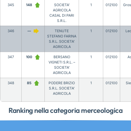
345
148
SOCIETA’
1
012100
Gros
AGRICOLA
CASAL DI PARI
S.R.L.
346
—
TENUTE
1
012100
Le
STEFANO FARINA
S.R.L. SOCIETA’
AGRICOLA
347
100
BERSANO
1
012100
As
VIGNETI S.R.L. –
SOCIETA’
AGRICOLA
348
85
PODERE BRIZIO
1
012100
Si
S.R.L. SOCIETA’
AGRICOLA
Ranking nella categoria merceologica