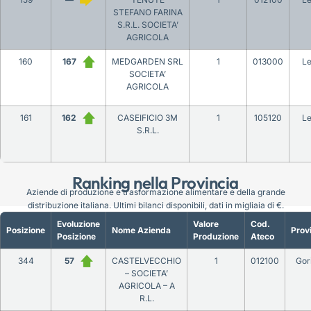
STEFANO FARINA
S.R.L. SOCIETA’
AGRICOLA
160
167
MEDGARDEN SRL
1
013000
L
SOCIETA’
AGRICOLA
161
162
CASEIFICIO 3M
1
105120
L
S.R.L.
Ranking nella Provincia
Aziende di produzione e trasformazione alimentare e della grande
distribuzione italiana. Ultimi bilanci disponibili, dati in migliaia di €.
Evoluzione
Valore
Cod.
Posizione
Nome Azienda
Prov
Posizione
Produzione
Ateco
344
57
CASTELVECCHIO
1
012100
Gor
– SOCIETA’
AGRICOLA – A
R.L.