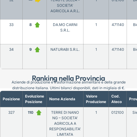
SOCIETA’
AGRICOLA A.R.L.
33
8
DA.MO CARNI
1
471140
Bi
S.R.L.
34
9
NATURABI S.R.L.
1
471140
Bi
Ranking nella Provincia
Aziende di produzione e trasformazione alimentare e della grande
distribuzione italiana. Ultimi bilanci disponibili, dati in migliaia di €.
Evoluzione
Valore
Cod.
Posizione
Nome Azienda
Prov
Posizione
Produzione
Ateco
327
110
TERRE DI NANO
1
012100
Si
NG – SOCIETA’
AGRICOLA A
RESPONSABILITA’
LIMITATA