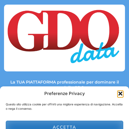
La TUA PIATTAFORMA professionale per dominare il
mercato della GDO.
Preferenze Privacy
Questo sito utilizza cookie per offrirti una migliore esperienza di navigazione. Accetta
o nega il consenso.
Link rapidi:
Contatti:
Tel: +39 051 082 8798
Mappa GDO
Trend Market
E-mail:
ACCETTA