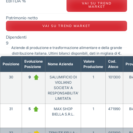
EBITDA %
VAI SU TREND
MARKET
Patrimonio netto
VAI SU TREND MARKET
Dipendenti
9
Aziende di produzione e trasformazione alimentare e della grande
distribuzione italiana. Ultimi bilanci disponibili, dati in migliaia di €.
Evoluzione
Valore
Cod.
Posizione
Nome Azienda
Prov
Posizione
Produzione
Ateco
30
9
SALUMIFICIO DI
1
101300
Bi
VIGLIANO
SOCIETA’ A
RESPONSABILITA’
LIMITATA
31
5
MAX SHOP
1
471990
Bi
BIELLA S.R.L.
32
—
TENUTE SELLA –
1
012100
Bi