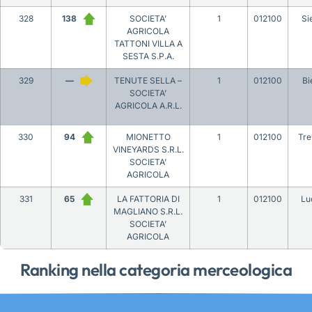
328
138
SOCIETA’
1
012100
Si
AGRICOLA
TATTONI VILLA A
SESTA S.P.A.
329
—
TENUTE SELLA –
1
012100
Bi
SOCIETA’
AGRICOLA A.R.L.
330
94
MIONETTO
1
012100
Tre
VINEYARDS S.R.L.
SOCIETA’
AGRICOLA
331
65
LA FATTORIA DI
1
012100
Lu
MAGLIANO S.R.L.
SOCIETA’
AGRICOLA
Ranking nella categoria merceologica