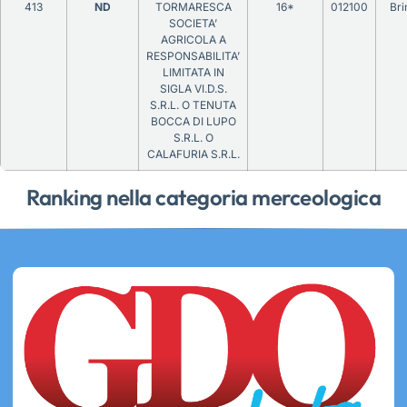
413
ND
TORMARESCA
16*
012100
Bri
SOCIETA’
AGRICOLA A
RESPONSABILITA’
LIMITATA IN
SIGLA VI.D.S.
S.R.L. O TENUTA
BOCCA DI LUPO
S.R.L. O
CALAFURIA S.R.L.
Ranking nella categoria merceologica