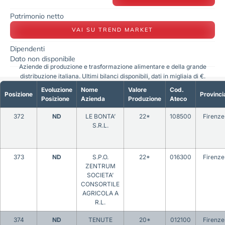
Patrimonio netto
VAI SU TREND MARKET
Dipendenti
Dato non disponibile
Aziende di produzione e trasformazione alimentare e della grande
distribuzione italiana. Ultimi bilanci disponibili, dati in migliaia di €.
Evoluzione
Nome
Valore
Cod.
Posizione
Provinci
Posizione
Azienda
Produzione
Ateco
372
ND
LE BONTA’
22*
108500
Firenze
S.R.L.
373
ND
S.P.O.
22*
016300
Firenze
ZENTRUM
SOCIETA’
CONSORTILE
AGRICOLA A
R.L.
374
ND
TENUTE
20*
012100
Firenze