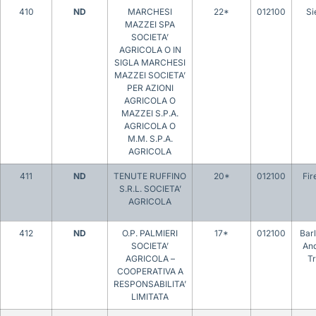
410
ND
MARCHESI
22*
012100
Si
MAZZEI SPA
SOCIETA’
AGRICOLA O IN
SIGLA MARCHESI
MAZZEI SOCIETA’
PER AZIONI
AGRICOLA O
MAZZEI S.P.A.
AGRICOLA O
M.M. S.P.A.
AGRICOLA
411
ND
TENUTE RUFFINO
20*
012100
Fir
S.R.L. SOCIETA’
AGRICOLA
412
ND
O.P. PALMIERI
17*
012100
Barl
SOCIETA’
And
AGRICOLA –
Tr
COOPERATIVA A
RESPONSABILITA’
LIMITATA