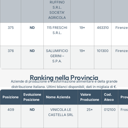
RUFFINO
S.R.L.
SOCIETA’
AGRICOLA
375
ND
115 FRESCHI
19*
463310
Firenze
S.R.L.
376
ND
SALUMIFICIO
19*
101300
Firenze
GERINI –
S.P.A.
Ranking nella Provincia
Aziende di produzione e trasformazione alimentare e della grande
distribuzione italiana. Ultimi bilanci disponibili, dati in migliaia di €.
Evoluzione
Valore
Cod.
Posizione
Nome Azienda
Prov
Posizione
Produzione
Ateco
409
ND
VINICOLA LE
25*
012100
Fros
CASTELLA SRL