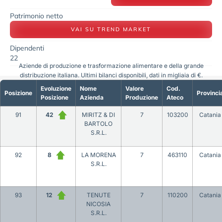
Patrimonio netto
VAI SU TREND MARKET
Dipendenti
22
Aziende di produzione e trasformazione alimentare e della grande
distribuzione italiana. Ultimi bilanci disponibili, dati in migliaia di €.
Evoluzione
Nome
Valore
Cod.
Posizione
Provinci
Posizione
Azienda
Produzione
Ateco
91
42
MIRITZ & DI
7
103200
Catania
BARTOLO
S.R.L.
92
8
LA MORENA
7
463110
Catania
S.R.L.
93
12
TENUTE
7
110200
Catania
NICOSIA
S.R.L.