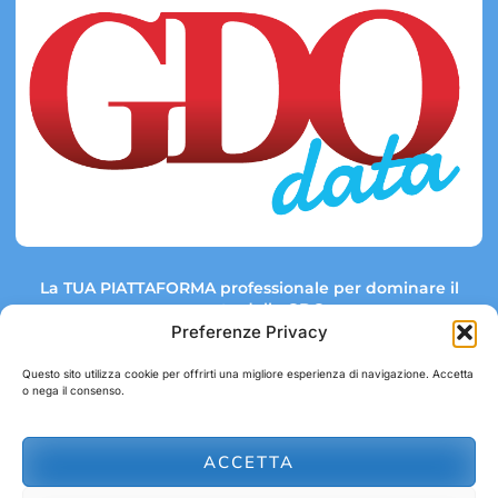
La TUA PIATTAFORMA professionale per dominare il
mercato della GDO.
Preferenze Privacy
Questo sito utilizza cookie per offrirti una migliore esperienza di navigazione. Accetta
o nega il consenso.
Link rapidi:
Contatti:
Tel: +39 051 082 8798
Mappa GDO
Trend Market
E-mail:
ACCETTA
abbonamenti@gdodata.it
Report GDO