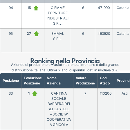
94
15
CIEMME
6
471990
Catania
FORNITURE
INDUSTRIALI
S.R.L.
95
27
EMMAL
6
463920
Catania
S.R.L.
Ranking nella Provincia
Aziende di produzione e trasformazione alimentare e della grande
distribuzione italiana. Ultimi bilanci disponibili, dati in migliaia di €.
Evoluzione
Nome
Valore
Cod.
Posizione
Provinc
Posizione
Azienda
Produzione
Ateco
33
1
CANTINA
7
110200
Asti
SOCIALE
BARBERA DEI
SEI CASTELLI
– SOCIETA’
COOPERATIVA
A GRICOLA