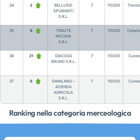
34
2
BELLUSSI
7
110200
Trevis
SPUMANTI
S.R.L.
35
6
TENUTE
7
110200
Catani
NICOSIA
S.R.L.
36
31
GIACOSA
7
110200
Cuneo
BRUNO S.R.L.
37
6
DAMILANO –
7
110200
Cuneo
AZIENDA
AGRICOLA
S.R.L.
Ranking nella categoria merceologica