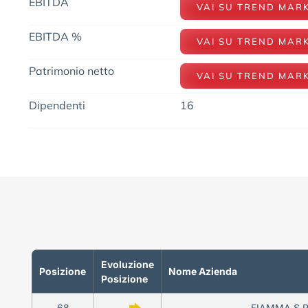
EBITDA
VAI SU TREND MAR
EBITDA %
VAI SU TREND MAR
Patrimonio netto
VAI SU TREND MAR
Dipendenti
16
Evoluzione
Posizione
Nome Azienda
Posizione
68
—
FIAMMA S.R