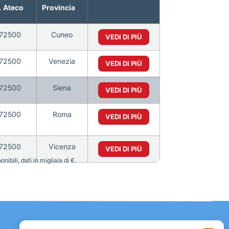
 Ateco
Provincia
72500
Cuneo
VEDI DI PIÙ
72500
Venezia
VEDI DI PIÙ
72500
Siena
VEDI DI PIÙ
72500
Roma
VEDI DI PIÙ
72500
Vicenza
VEDI DI PIÙ
bili, dati in migliaia di €.