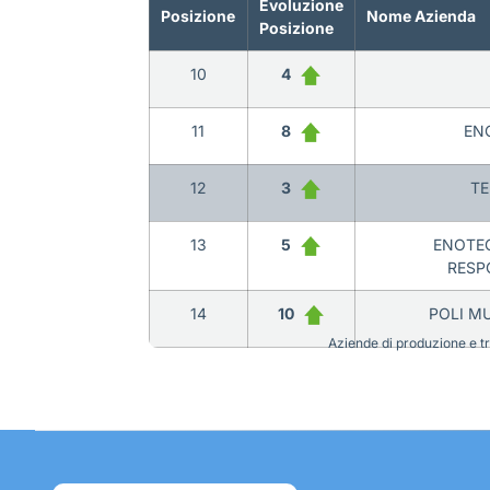
Evoluzione
Posizione
Nome Azienda
Posizione
10
4
11
8
ENO
12
3
TE
13
5
ENOTEC
RESP
14
10
POLI M
Aziende di produzione e tra