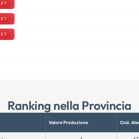
KET
KET
KET
Ranking nella Provincia
Valore Produzione
Cod. Ate
.L.
4
47