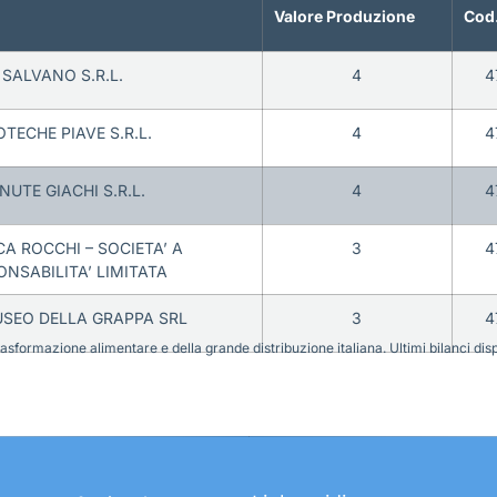
Valore Produzione
Cod.
SALVANO S.R.L.
4
4
TECHE PIAVE S.R.L.
4
4
NUTE GIACHI S.R.L.
4
4
A ROCCHI – SOCIETA’ A
3
4
ONSABILITA’ LIMITATA
USEO DELLA GRAPPA SRL
3
4
sformazione alimentare e della grande distribuzione italiana. Ultimi bilanci disponi