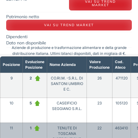
VAI SU TREND
MARKET
Patrimonio netto
VAI SU TREND MARKET
Dipendenti
Dato non disponibile
Aziende di produzione e trasformazione alimentare e della grande
distribuzione italiana. Ultimi bilanci disponibili, dati in migliaia di €.
Evoluzione
Valore
Cod.
Posizione
Nome Azienda
Pr
Posizione
Produzione
Ateco
9
2
CO.RI.M. -S.R.L. DI
26
471120
SANTONI UMBRIO
E C.
10
5
CASEIFICIO
23
105120
SEGGIANO S.R.L.
11
1
TENUTE DI
22
463410
TOSCANA