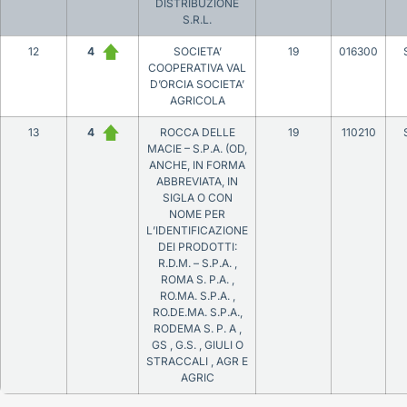
DISTRIBUZIONE
S.R.L.
12
4
SOCIETA’
19
016300
COOPERATIVA VAL
D’ORCIA SOCIETA’
AGRICOLA
13
4
ROCCA DELLE
19
110210
MACIE – S.P.A. (OD,
ANCHE, IN FORMA
ABBREVIATA, IN
SIGLA O CON
NOME PER
L’IDENTIFICAZIONE
DEI PRODOTTI:
R.D.M. – S.P.A. ,
ROMA S. P.A. ,
RO.MA. S.P.A. ,
RO.DE.MA. S.P.A.,
RODEMA S. P. A ,
GS , G.S. , GIULI O
STRACCALI , AGR E
AGRIC