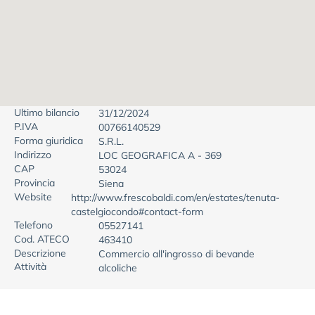
Ultimo bilancio
31/12/2024
P.IVA
00766140529
Forma giuridica
S.R.L.
Indirizzo
LOC GEOGRAFICA A - 369
CAP
53024
Provincia
Siena
Website
http://www.frescobaldi.com/en/estates/tenuta-
castelgiocondo#contact-form
Telefono
05527141
Cod. ATECO
463410
Descrizione
Commercio all'ingrosso di bevande
Attività
alcoliche