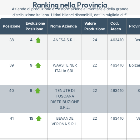
Ranking nella Provincia
Aziende di produzione e trasformazione alimentare e della grande
distribuzione italiana. Ultimi bilanci disponibili, dati in migliaia di €.
Evoluzione
Valore
Cod.
Posizione
Nome Azienda
Provi
Posizione
Produzione
Ateco
38
4
ANESA S.R.L.
24
463410
Be
39
9
WARSTEINER
22
463410
Bolza
ITALIA SRL
40
5
TENUTE DI
22
463410
S
TOSCANA
DISTRIBUZIONE
S.R.L.
41
15
BEVANDE
22
463410
V
VERONA S.R.L.