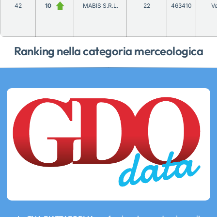
42
10
MABIS S.R.L.
22
463410
V
Ranking nella categoria merceologica