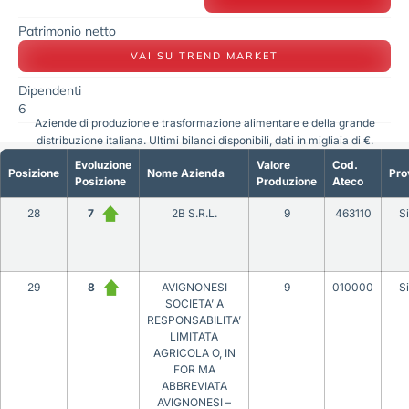
Patrimonio netto
VAI SU TREND MARKET
Dipendenti
6
Aziende di produzione e trasformazione alimentare e della grande
distribuzione italiana. Ultimi bilanci disponibili, dati in migliaia di €.
Evoluzione
Valore
Cod.
Posizione
Nome Azienda
Pro
Posizione
Produzione
Ateco
28
7
2B S.R.L.
9
463110
S
29
8
AVIGNONESI
9
010000
S
SOCIETA’ A
RESPONSABILITA’
LIMITATA
AGRICOLA O, IN
FOR MA
ABBREVIATA
AVIGNONESI –