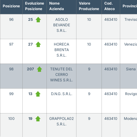
Evoluzione
Nome
Valore
Cod.
Posizione
Provinc
Posizione
Azienda
Produzione
Ateco
96
25
ASOLO
10
463410
Trevis
BEVANDE
S.R.L.
97
27
HORECA
10
463410
Venezi
BRENTA
S.R.L.
98
207
TENUTE DEL
9
463410
Siena
CERRO
WINES S.R.L.
99
13
D.N.G. S.R.L.
9
463410
Rovigo
100
19
GRAPPOLA02
9
463410
Moden
S.R.L.