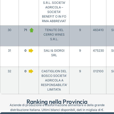
S.R.L. SOCIETA’
AGRICOLA –
SOCIETA’
BENEFIT O IN FO
RMA ABBREVIAT
30
71
TENUTE DEL
9
463410
S
CERRO WINES
S.R.L.
31
0
SALI & GIORGI
9
475230
S
SRL
32
0
CASTIGLION DEL
9
012100
S
BOSCO SOCIETA’
AGRICOLA A
RESPONSABILITA’
LIMITATA
Ranking nella Provincia
Aziende di produzione e trasformazione alimentare e della grande
distribuzione italiana. Ultimi bilanci disponibili, dati in migliaia di €.