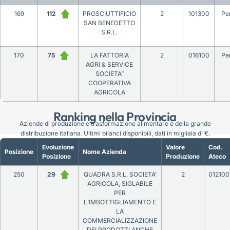
169
112
PROSCIUTTIFICIO
2
101300
Pe
SAN BENEDETTO
S.R.L.
170
75
LA FATTORIA
2
016100
Pe
AGRI & SERVICE
SOCIETA”
COOPERATIVA
AGRICOLA
Ranking nella Provincia
Aziende di produzione e trasformazione alimentare e della grande
distribuzione italiana. Ultimi bilanci disponibili, dati in migliaia di €.
Evoluzione
Valore
Cod.
Posizione
Nome Azienda
Posizione
Produzione
Ateco
250
29
QUADRA S.R.L. SOCIETA’
2
012100
AGRICOLA, SIGLABILE
PER
L’IMBOTTIGLIAMENTO E
LA
COMMERCIALIZZAZIONE
DEI PRODOTTI ANCHE