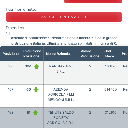
Patrimonio netto
VAI SU TREND MARKET
Dipendenti
11
Aziende di produzione e trasformazione alimentare e della grande
distribuzione italiana. Ultimi bilanci disponibili, dati in migliaia di €.
Evoluzione
Valore
Cod.
Posizione
Nome Azienda
Pro
Posizione
Produzione
Ateco
166
104
MANGIARBENE
2
463120
Pe
S.R.L.
167
66
AZIENDA
2
014700
Pe
AGRICOLA F.LLI
MENGONI S.R.L.
168
51
TENUTE BALDO
2
012100
Pe
SOCIETA’
AGRICOLA S.R.L.