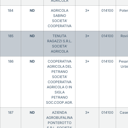
AGRICOLA
184
ND
AGRICOLA
3*
014100
Pote
SABINO
SOCIETA’
COOPERATIVA
185
ND
TENUTA
3*
014100
Rovi
RAGAZZI S.R.L.
SOCIETA’
AGRICOLA
186
ND
COOPERATIVA
3*
014100
Pesar
AGRICOLA DEL
Urbi
PETRANO
SOCIETA’
COOPERATIVA
AGRICOLA O IN
SIGLA
PETRANO
SOC.COOP.AGR.
187
ND
AZIENDA
3*
014100
Case
AGROBUFALINA
PONTEROTTO
S.R.L. SOCIETA’