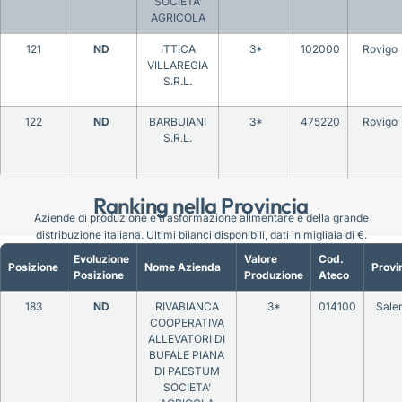
SOCIETA’
AGRICOLA
121
ND
ITTICA
3*
102000
Rovigo
VILLAREGIA
S.R.L.
122
ND
BARBUIANI
3*
475220
Rovigo
S.R.L.
Ranking nella Provincia
Aziende di produzione e trasformazione alimentare e della grande
distribuzione italiana. Ultimi bilanci disponibili, dati in migliaia di €.
Evoluzione
Valore
Cod.
Posizione
Nome Azienda
Provi
Posizione
Produzione
Ateco
183
ND
RIVABIANCA
3*
014100
Sale
COOPERATIVA
ALLEVATORI DI
BUFALE PIANA
DI PAESTUM
SOCIETA’