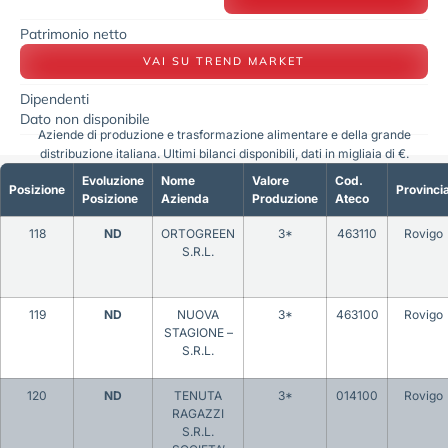
Patrimonio netto
VAI SU TREND MARKET
Dipendenti
Dato non disponibile
Aziende di produzione e trasformazione alimentare e della grande
distribuzione italiana. Ultimi bilanci disponibili, dati in migliaia di €.
Evoluzione
Nome
Valore
Cod.
Posizione
Provinci
Posizione
Azienda
Produzione
Ateco
118
ND
ORTOGREEN
3*
463110
Rovigo
S.R.L.
119
ND
NUOVA
3*
463100
Rovigo
STAGIONE –
S.R.L.
120
ND
TENUTA
3*
014100
Rovigo
RAGAZZI
S.R.L.