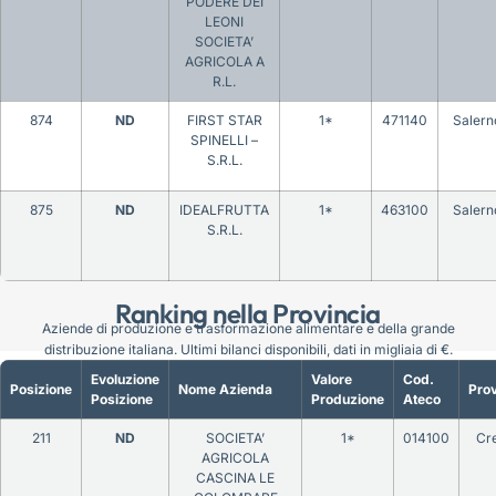
PODERE DEI
LEONI
SOCIETA’
AGRICOLA A
R.L.
874
ND
FIRST STAR
1*
471140
Salern
SPINELLI –
S.R.L.
875
ND
IDEALFRUTTA
1*
463100
Salern
S.R.L.
Ranking nella Provincia
Aziende di produzione e trasformazione alimentare e della grande
distribuzione italiana. Ultimi bilanci disponibili, dati in migliaia di €.
Evoluzione
Valore
Cod.
Posizione
Nome Azienda
Prov
Posizione
Produzione
Ateco
211
ND
SOCIETA’
1*
014100
Cr
AGRICOLA
CASCINA LE