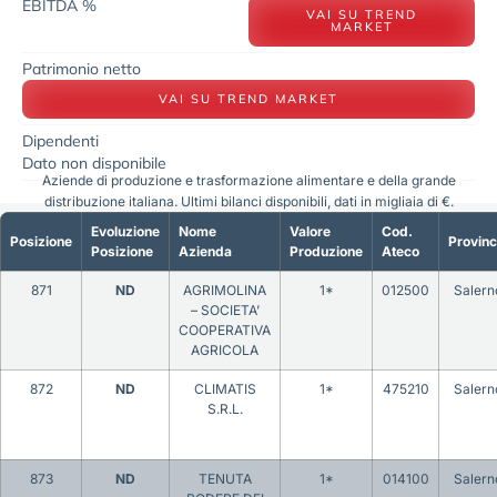
EBITDA %
VAI SU TREND
MARKET
Patrimonio netto
VAI SU TREND MARKET
Dipendenti
Dato non disponibile
Aziende di produzione e trasformazione alimentare e della grande
distribuzione italiana. Ultimi bilanci disponibili, dati in migliaia di €.
Evoluzione
Nome
Valore
Cod.
Posizione
Provinc
Posizione
Azienda
Produzione
Ateco
871
ND
AGRIMOLINA
1*
012500
Salern
– SOCIETA’
COOPERATIVA
AGRICOLA
872
ND
CLIMATIS
1*
475210
Salern
S.R.L.
873
ND
TENUTA
1*
014100
Salern