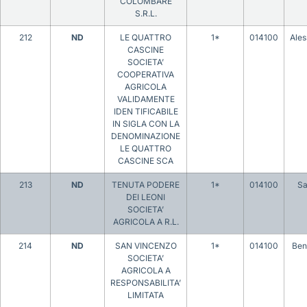
COLOMBARE
S.R.L.
212
ND
LE QUATTRO
1*
014100
Ales
CASCINE
SOCIETA’
COOPERATIVA
AGRICOLA
VALIDAMENTE
IDEN TIFICABILE
IN SIGLA CON LA
DENOMINAZIONE
LE QUATTRO
CASCINE SCA
213
ND
TENUTA PODERE
1*
014100
Sa
DEI LEONI
SOCIETA’
AGRICOLA A R.L.
214
ND
SAN VINCENZO
1*
014100
Ben
SOCIETA’
AGRICOLA A
RESPONSABILITA’
LIMITATA