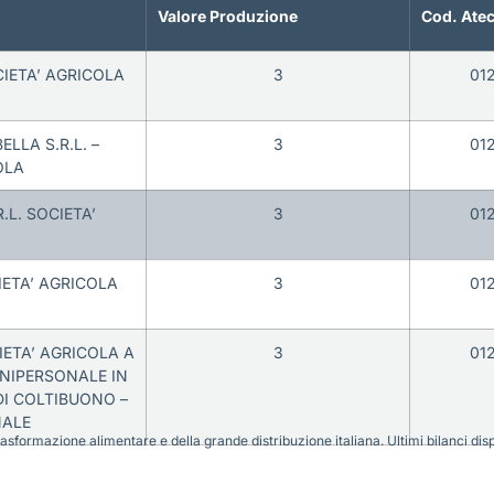
Valore Produzione
Cod. Ate
IETA’ AGRICOLA
3
01
LLA S.R.L. –
3
01
OLA
L. SOCIETA’
3
01
IETA’ AGRICOLA
3
01
IETA’ AGRICOLA A
3
01
UNIPERSONALE IN
I COLTIBUONO –
NALE
sformazione alimentare e della grande distribuzione italiana. Ultimi bilanci disponi