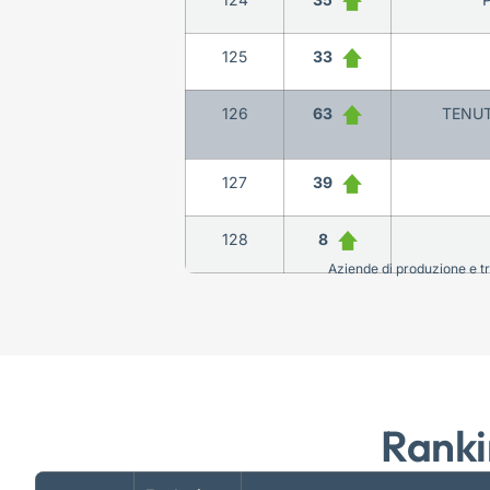
125
33
126
63
TENUT
127
39
128
8
Aziende di produzione e tra
Ranki