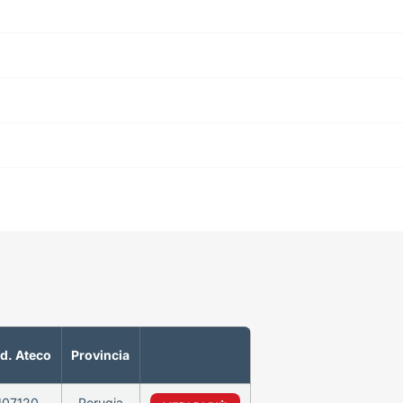
d. Ateco
Provincia
107120
Perugia