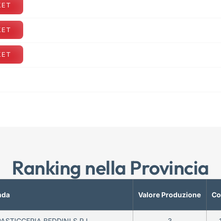
KET
KET
KET
Ranking nella Provincia
nda
Valore Produzione
Co
PASTICCERIA BEDDINI S.R.L.
3