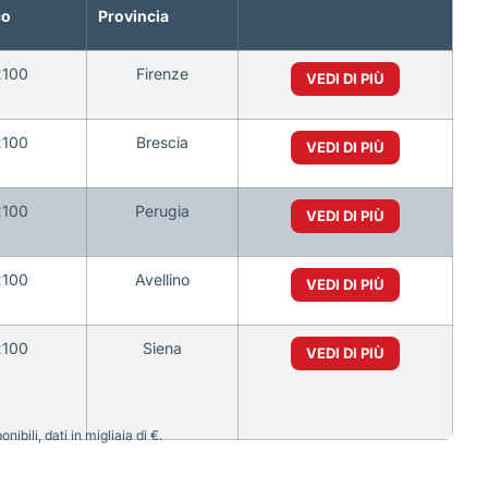
co
Provincia
2100
Firenze
VEDI DI PIÙ
2100
Brescia
VEDI DI PIÙ
2100
Perugia
VEDI DI PIÙ
2100
Avellino
VEDI DI PIÙ
2100
Siena
VEDI DI PIÙ
bili, dati in migliaia di €.