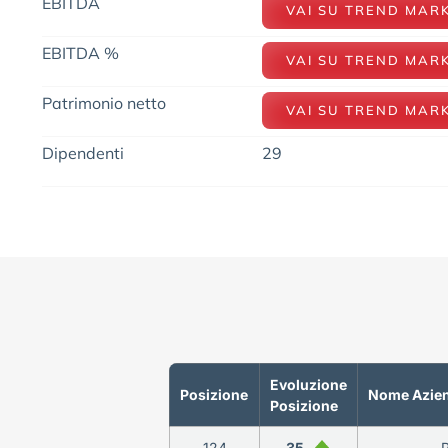
EBITDA
VAI SU TREND MAR
EBITDA %
VAI SU TREND MAR
Patrimonio netto
VAI SU TREND MAR
Dipendenti
29
Evoluzione
Posizione
Nome Azie
Posizione
124
35