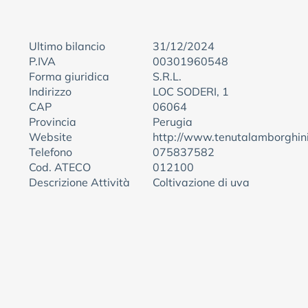
Ultimo bilancio
31/12/2024
P.IVA
00301960548
Forma giuridica
S.R.L.
Indirizzo
LOC SODERI, 1
CAP
06064
Provincia
Perugia
Website
http://www.tenutalamborghin
Telefono
075837582
Cod. ATECO
012100
Descrizione Attività
Coltivazione di uva