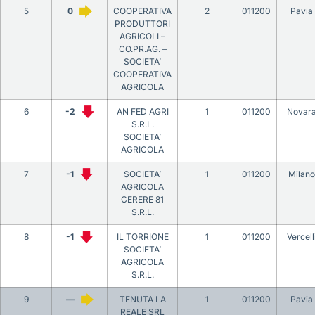
5
0
COOPERATIVA
2
011200
Pavia
PRODUTTORI
AGRICOLI –
CO.PR.AG. –
SOCIETA’
COOPERATIVA
AGRICOLA
6
-2
AN FED AGRI
1
011200
Novar
S.R.L.
SOCIETA’
AGRICOLA
7
-1
SOCIETA’
1
011200
Milano
AGRICOLA
CERERE 81
S.R.L.
8
-1
IL TORRIONE
1
011200
Vercell
SOCIETA’
AGRICOLA
S.R.L.
9
—
TENUTA LA
1
011200
Pavia
REALE SRL