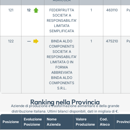
121
12
FEDERFRUTTA
1
463110
P
SOCIETA’ A
RESPONSABILITA’
LIMITATA
SEMPLIFICATA
122
—
BINDA ALDO
1
475210
P
COMPONENTS
SOCIETA’ A
RESPONSABILITA’
LIMITATA O IN
FORMA
ABBREVIATA
BINDA ALDO
COMPONENTS
S.R.L.
Ranking nella Provincia
Aziende di produzione e trasformazione alimentare e della grande
distribuzione italiana. Ultimi bilanci disponibili, dati in migliaia di €.
Evoluzione
Nome
Valore
Cod.
Posizione
Provinc
Posizione
Azienda
Produzione
Ateco