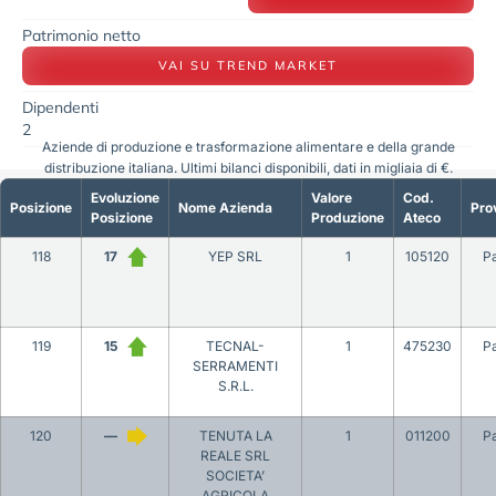
Patrimonio netto
VAI SU TREND MARKET
Dipendenti
2
Aziende di produzione e trasformazione alimentare e della grande
distribuzione italiana. Ultimi bilanci disponibili, dati in migliaia di €.
Evoluzione
Valore
Cod.
Posizione
Nome Azienda
Pro
Posizione
Produzione
Ateco
118
17
YEP SRL
1
105120
P
119
15
TECNAL-
1
475230
P
SERRAMENTI
S.R.L.
120
—
TENUTA LA
1
011200
P
REALE SRL
SOCIETA’
AGRICOLA