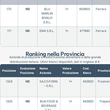
170
ND
BLU
1*
463800
Ferrara
MARLIN
BIVALVI
S.R.L.
171
ND
EMA S.R.L.
1*
471990
Ferrara
Ranking nella Provincia
Aziende di produzione e trasformazione alimentare e della grande
distribuzione italiana. Ultimi bilanci disponibili, dati in migliaia di €.
Evoluzione
Nome
Valore
Cod.
Posizione
Provinci
Posizione
Azienda
Produzione
Ateco
1324
ND
SA.CO.FORM.
1*
463920
Frosinon
– S.R.L.
1325
ND
BUA FOOD &
1*
463920
Trapani
BEVERAGE