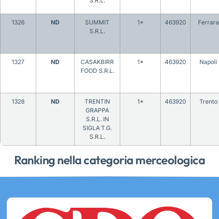
S.R.L.
1326
ND
SUMMIT
1*
463920
Ferrara
S.R.L.
1327
ND
CASAKBIRR
1*
463920
Napoli
FOOD S.R.L.
1328
ND
TRENTIN
1*
463920
Trento
GRAPPA
S.R.L. IN
SIGLA T.G.
S.R.L.
Ranking nella categoria merceologica