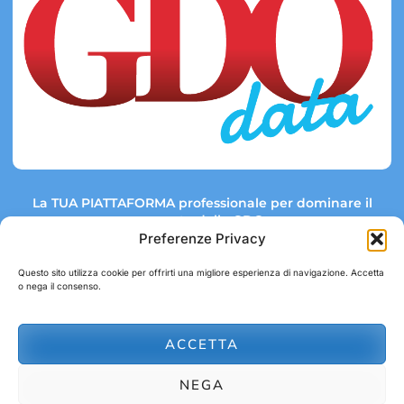
La TUA PIATTAFORMA professionale per dominare il
mercato della GDO.
Preferenze Privacy
Questo sito utilizza cookie per offrirti una migliore esperienza di navigazione. Accetta
o nega il consenso.
Link rapidi:
Contatti:
Tel: +39 051 082 8798
Mappa GDO
Trend Market
E-mail:
ACCETTA
abbonamenti@gdodata.it
Report GDO
NEGA