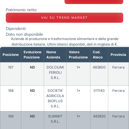
Patrimonio netto
VAI SU TREND MARKET
Dipendenti
Dato non disponibile
Aziende di produzione e trasformazione alimentare e della grande
distribuzione italiana. Ultimi bilanci disponibili, dati in migliaia di €.
Evoluzione
Nome
Valore
Cod.
Posizione
Provincia
Posizione
Azienda
Produzione
Ateco
167
ND
DOLCIUMI
1*
463600
Ferrara
FERIOLI
S.R.L.
168
ND
SOCIETA’
1*
011140
Ferrara
AGRICOLA
BIOPLUS
S.R.L.
169
ND
SUMMIT
1*
463920
Ferrara
S.R.L.