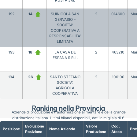
RUSTA SRL
192
14
SUINICOLA SAN
2
014600
Ma
GERVASIO –
SOCIETA’
COOPERATIVA A
RESPONSABILITA’
LIMITATA
193
18
LA CASA DE
2
463210
Ma
ESPANA S.R.L.
194
26
SANTO STEFANO
2
106100
Ma
SOCIETA’
AGRICOLA
COOPERATIVA
Ranking nella Provincia
Aziende di produzione e trasformazione alimentare e della grande
distribuzione italiana. Ultimi bilanci disponibili, dati in migliaia di €.
Evoluzione
Valore
Cod.
Posizione
Nome Azienda
Pro
Posizione
Produzione
Ateco