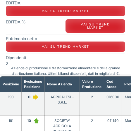
EBITDA
VAI SU TREND MARKET
EBITDA %
VAI SU TREND
MARKET
Patrimonio netto
VAI SU TREND MARKET
Dipendenti
2
Aziende di produzione e trasformazione alimentare e della grande
distribuzione italiana. Ultimi bilanci disponibili, dati in migliaia di €.
Evoluzione
Valore
Cod.
Posizione
Nome Azienda
Pro
Posizione
Produzione
Ateco
190
0
AGRIGALESI –
2
016000
Ma
S.R.L.
191
10
SOCIETA’
2
011140
Ma
AGRICOLA