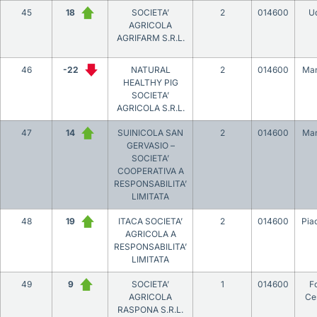
45
18
SOCIETA’
2
014600
U
AGRICOLA
AGRIFARM S.R.L.
46
-22
NATURAL
2
014600
Ma
HEALTHY PIG
SOCIETA’
AGRICOLA S.R.L.
47
14
SUINICOLA SAN
2
014600
Ma
GERVASIO –
SOCIETA’
COOPERATIVA A
RESPONSABILITA’
LIMITATA
48
19
ITACA SOCIETA’
2
014600
Pia
AGRICOLA A
RESPONSABILITA’
LIMITATA
49
9
SOCIETA’
1
014600
Fo
AGRICOLA
Ce
RASPONA S.R.L.