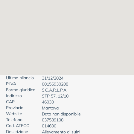
Ultimo bilancio
31/12/2024
P.IVA
00156930208
Forma giuridica
S.C.A.R.L.P.A.
Indirizzo
STP 57, 12/10
CAP
46030
Provincia
Mantova
Website
Dato non disponibile
Telefono
037589108
Cod. ATECO
014600
Descrizione
Allevamento di suini