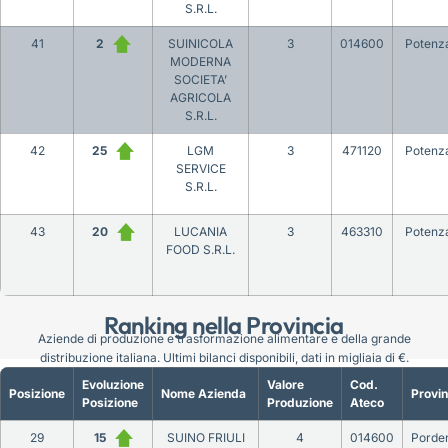
S.R.L.
41
2
SUINICOLA
3
014600
Potenz
MODERNA
SOCIETA’
AGRICOLA
S.R.L.
42
25
LGM
3
471120
Potenz
SERVICE
S.R.L.
43
20
LUCANIA
3
463310
Potenz
FOOD S.R.L.
Ranking nella Provincia
Aziende di produzione e trasformazione alimentare e della grande
distribuzione italiana. Ultimi bilanci disponibili, dati in migliaia di €.
Evoluzione
Valore
Cod.
Posizione
Nome Azienda
Provin
Posizione
Produzione
Ateco
29
15
SUINO FRIULI
4
014600
Porde