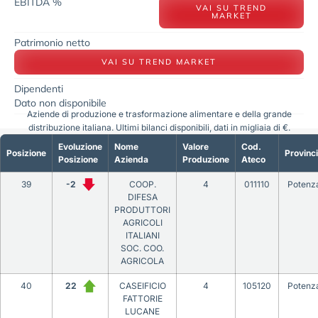
EBITDA %
VAI SU TREND
MARKET
Patrimonio netto
VAI SU TREND MARKET
Dipendenti
Dato non disponibile
Aziende di produzione e trasformazione alimentare e della grande
distribuzione italiana. Ultimi bilanci disponibili, dati in migliaia di €.
Evoluzione
Nome
Valore
Cod.
Posizione
Provinc
Posizione
Azienda
Produzione
Ateco
39
-2
COOP.
4
011110
Potenz
DIFESA
PRODUTTORI
AGRICOLI
ITALIANI
SOC. COO.
AGRICOLA
40
22
CASEIFICIO
4
105120
Potenz
FATTORIE
LUCANE