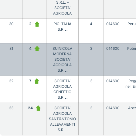
S.R.L. –
SOCIETA’
AGRICOLA
30
2
PIC ITALIA
4
014600
Peru
S.R.L.
31
4
SUINICOLA
3
014600
Pote
MODERNA
SOCIETA’
AGRICOLA
S.R.L.
32
7
SOCIETA’
3
014600
Reg
AGRICOLA
nell'E
GENEETIC
S.R.L.
33
24
SOCIETA’
3
014600
Are
AGRICOLA
SANT’ANTONIO
ALLEVAMENTI
S.R.L.