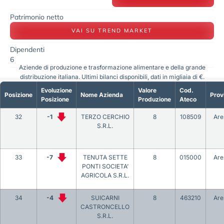
Patrimonio netto
VAI SU TREND MARKET
Dipendenti
6
Aziende di produzione e trasformazione alimentare e della grande
distribuzione italiana. Ultimi bilanci disponibili, dati in migliaia di €.
Evoluzione
Valore
Cod.
Posizione
Nome Azienda
Prov
Posizione
Produzione
Ateco
32
-1
TERZO CERCHIO
8
108509
Are
S.R.L.
33
-7
TENUTA SETTE
8
015000
Are
PONTI SOCIETA’
AGRICOLA S.R.L.
34
-4
SUICARNI
8
463210
Are
CASTRONCELLO
S.R.L.