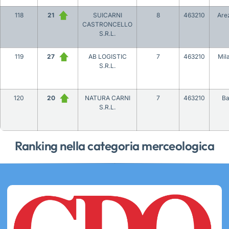
118
21
SUICARNI
8
463210
Are
CASTRONCELLO
S.R.L.
119
27
AB LOGISTIC
7
463210
Mil
S.R.L.
120
20
NATURA CARNI
7
463210
Ba
S.R.L.
Ranking nella categoria merceologica