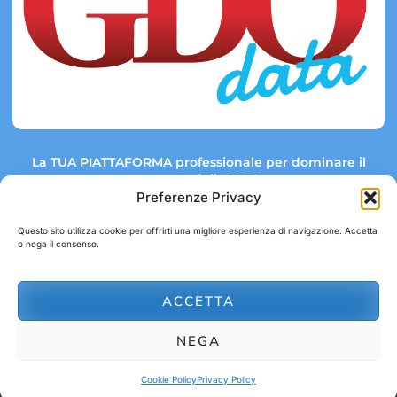
La TUA PIATTAFORMA professionale per dominare il
mercato della GDO.
Preferenze Privacy
Questo sito utilizza cookie per offrirti una migliore esperienza di navigazione. Accetta
o nega il consenso.
Link rapidi:
Contatti:
Tel: +39 051 082 8798
Mappa GDO
Trend Market
E-mail:
ACCETTA
abbonamenti@gdodata.it
Report GDO
NEGA
Privacy Policy
Cookie Policy
Cookie Policy
Privacy Policy
© 2026 GDOData.it - PR Italia Edizioni srl - P.Iva: 03044390353