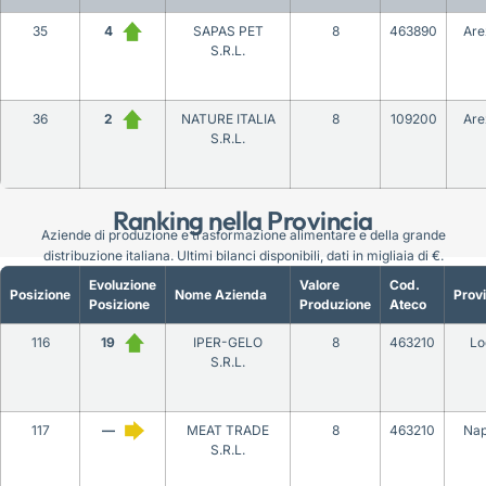
35
4
SAPAS PET
8
463890
Are
S.R.L.
36
2
NATURE ITALIA
8
109200
Are
S.R.L.
Ranking nella Provincia
Aziende di produzione e trasformazione alimentare e della grande
distribuzione italiana. Ultimi bilanci disponibili, dati in migliaia di €.
Evoluzione
Valore
Cod.
Posizione
Nome Azienda
Provi
Posizione
Produzione
Ateco
116
19
IPER-GELO
8
463210
Lo
S.R.L.
117
—
MEAT TRADE
8
463210
Nap
S.R.L.