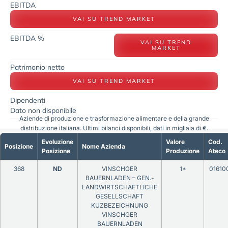
EBITDA
VAI SU TREND MARKET
EBITDA %
VAI SU TREND
MARKET
Patrimonio netto
VAI SU TREND MARKET
Dipendenti
Dato non disponibile
Aziende di produzione e trasformazione alimentare e della grande
distribuzione italiana. Ultimi bilanci disponibili, dati in migliaia di €.
Evoluzione
Valore
Cod.
Posizione
Nome Azienda
Posizione
Produzione
Ateco
368
ND
VINSCHGER
1*
01610
BAUERNLADEN – GEN.-
LANDWIRTSCHAFTLICHE
GESELLSCHAFT
KUZBEZEICHNUNG
VINSCHGER
BAUERNLADEN