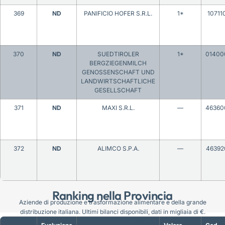
369
ND
PANIFICIO HOFER S.R.L.
1*
10711
370
ND
SUEDTIROLER
1*
01400
BERGZIEGENMILCH
GENOSSENSCHAFT UND
LANDWIRTSCHAFTLICHE
GESELLSCHAFT
371
ND
MAXI S.R.L.
—
46360
372
ND
ALIMCO S.P.A.
—
46392
Ranking nella Provincia
Aziende di produzione e trasformazione alimentare e della grande
distribuzione italiana. Ultimi bilanci disponibili, dati in migliaia di €.