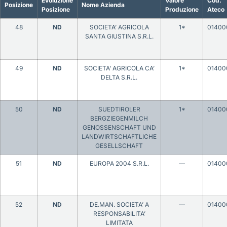
Evoluzione
Valore
Cod.
Posizione
Nome Azienda
Posizione
Produzione
Ateco
48
ND
SOCIETA’ AGRICOLA
1*
01400
SANTA GIUSTINA S.R.L.
49
ND
SOCIETA’ AGRICOLA CA’
1*
01400
DELTA S.R.L.
50
ND
SUEDTIROLER
1*
01400
BERGZIEGENMILCH
GENOSSENSCHAFT UND
LANDWIRTSCHAFTLICHE
GESELLSCHAFT
51
ND
EUROPA 2004 S.R.L.
—
01400
52
ND
DE.MAN. SOCIETA’ A
—
01400
RESPONSABILITA’
LIMITATA